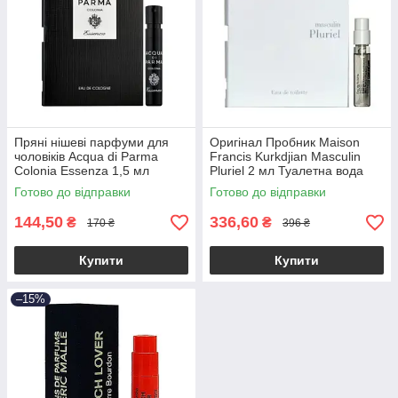
Пряні нішеві парфуми для
Оригінал Пробник Maison
чоловіків Acqua di Parma
Francis Kurkdjian Masculin
Colonia Essenza 1,5 мл
Pluriel 2 мл Туалетна вода
пробник, цитрусовий
Готово до відправки
Готово до відправки
насичений аромат
144,50
336,60
₴
₴
170 ₴
396 ₴
Купити
Купити
–15%