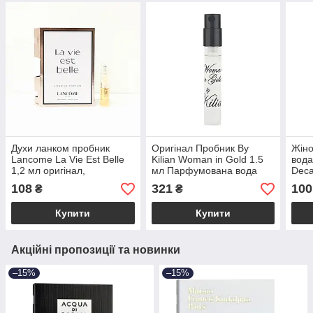
Духи ланком пробник
Оригінал Пробник By
Жін
Lancome La Vie Est Belle
Kilian Woman in Gold 1.5
вода
1,2 мл оригінал,
мл Парфумована вода
Deca
популярний жіночий
оригі
108
321
100
₴
₴
квітково-фруктовий
пар
аромат
Купити
Купити
Акційні пропозиції та новинки
–15%
–15%