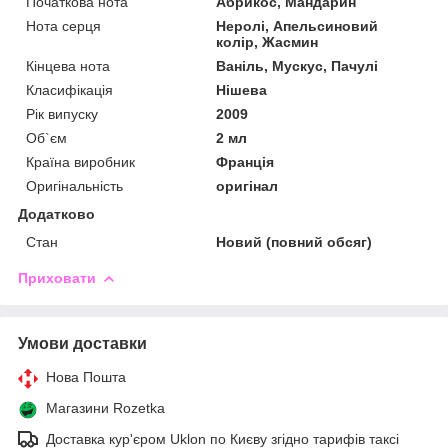
Початкова нота
Абрикос, Мандарин
Нота серця
Неролі, Апельсиновий
колір, Жасмин
Кінцева нота
Ваніль, Мускус, Пачулі
Класифікація
Нішева
Рік випуску
2009
Об`єм
2 мл
Країна виробник
Франція
Оригінальність
оригінал
Додатково
Стан
Новий (повний обсяг)
Приховати
Умови доставки
Нова Пошта
Магазини Rozetka
Доставка кур'єром Uklon по Києву згідно тарифів таксі