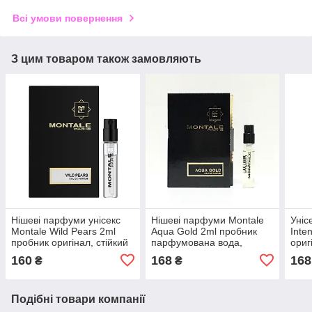
Всі умови повернення
З цим товаром також замовляють
Нішеві парфуми унісекс
Нішеві парфуми Montale
Уніс
Montale Wild Pears 2ml
Aqua Gold 2ml пробник
Inte
пробник оригінал, стійкий
парфумована вода,
ориг
шлейфовий аромат
квітковий деревно-
фрук
160
168
168
₴
₴
мускусний аромат
Подібні товари компанії