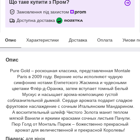
Що таке купити з Пром?
Замовлення під захистом
Доступна доставка
Опис
Характеристики
Доставка
Оплата
Умови п
Опис
Pure Gold – роскошная классика, представленная Montale
Paris в 2009 году. Верхние ноты исполняют чудную
симфонию нотами Египетского Жасмина и чудесными
цветами Флёр-д-Оранжа, затем вступает томный Белый
Мускус и насыщает арома-композицию густой
соблазнительной дымкой. Сердце аромата подарит сладкое
фруктовое наслаждение с сочным Итальянским Мандарином.
А восхитительный шлейф Чистого Золота манит теплом
мягкой Ванили и яркими красками сочных листьев Пачули.
Пюр Голд от Монталь Париж – божественно прекрасный
аромат для величественной и прекрасной Королевы!
Підлога:
для жінок