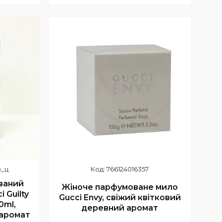
+380 (63) 353-33-55
(основний)
з_ц
766124016357
ваний
Жіноче парфумоване мило
 Guilty
Gucci Envy, свіжий квітковий
0ml,
деревний аромат
аромат