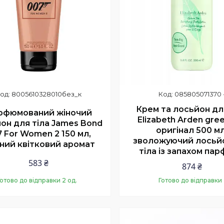
8005610328010без_к
085805071370 
Крем та лосьйон дл
рфюмований жіночий
Elizabeth Arden gre
он для тіла James Bond
оригінал 500 мл
 For Women 2 150 мл,
зволожуючий лосьй
дний квітковий аромат
тіла із запахом пар
583 ₴
874 ₴
Готово до відправки 2 од.
Готово до відправки
Купити
Купити