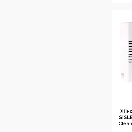
Жіно
SISL
Clean