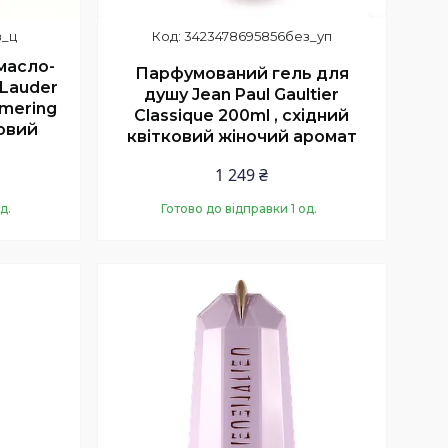
з_ц
3423478695856без_уп
масло-
Парфумований гель для
 Lauder
душу Jean Paul Gaultier
mering
Classique 200ml , східний
ковий
квітковий жіночий аромат
1 249 ₴
д.
Готово до відправки 1 од.
Купити