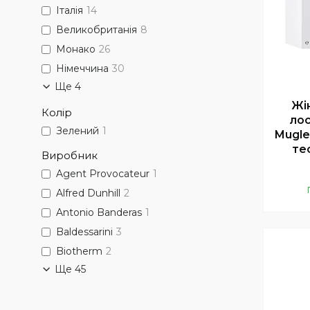
Італія
14
Великобританія
8
Монако
26
Німеччина
30
Ще 4
Жі
Колір
лос
Зелений
1
Mugle
те
Виробник
Agent Provocateur
1
Alfred Dunhill
2
Antonio Banderas
1
Baldessarini
3
Biotherm
2
Ще 45