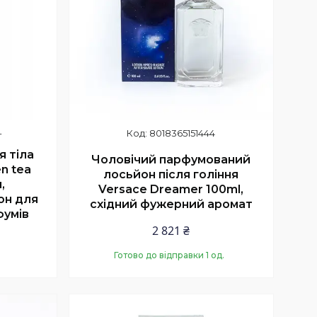
-
8018365151444
я тіла
Чоловічий парфумований
en tea
лосьйон після гоління
,
Versace Dreamer 100ml,
он для
східний фужерний аромат
фумів
2 821 ₴
Готово до відправки 1 од.
Купити