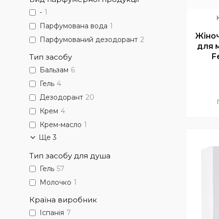
-
1
Парфумована вода
1
Жіно
Парфумований дезодорант
2
для м
F
Тип засобу
Бальзам
6
Гель
4
Дезодорант
20
Крем
4
Крем-масло
1
Ще 3
Тип засобу для душа
Гель
57
Молочко
1
Країна виробник
Іспанія
7