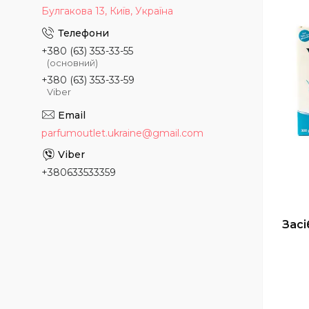
Булгакова 13, Київ, Україна
+380 (63) 353-33-55
(основний)
+380 (63) 353-33-59
Viber
parfumoutlet.ukraine@gmail.com
+380633533359
Засі