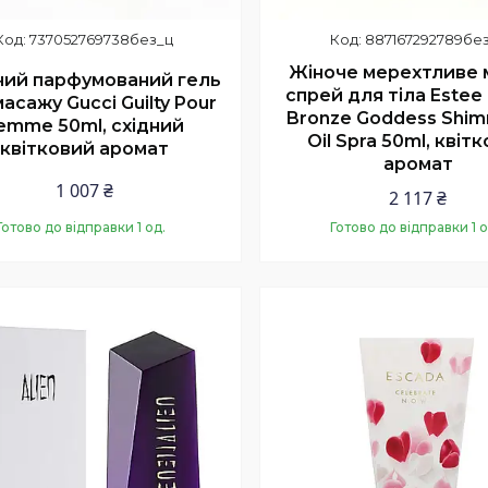
737052769738без_ц
887167292789бе
Жіноче мерехтливе 
чий парфумований гель
спрей для тіла Estee
асажу Gucci Guilty Pour
Bronze Goddess Shim
emme 50ml, східний
Oil Spra 50ml, квіт
квітковий аромат
аромат
1 007 ₴
2 117 ₴
Готово до відправки 1 од.
Готово до відправки 1 о
Купити
Купити