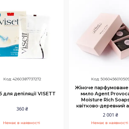
4260387737272
506045601050
Жіноче парфумоване 
б для депіляції VISETT
мило Agent Provoc
Moisture Rich Soaps
квітково-деревний 
360 ₴
2 001 ₴
Немає в наявності
Немає в наявності