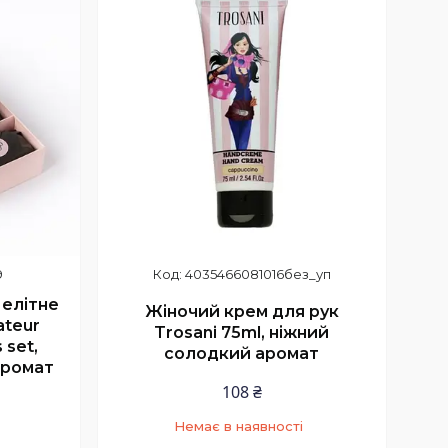
9
4035466081016без_уп
елітне
Жіночий крем для рук
ateur
Trosani 75ml, ніжний
 set,
солодкий аромат
аромат
108 ₴
Немає в наявності