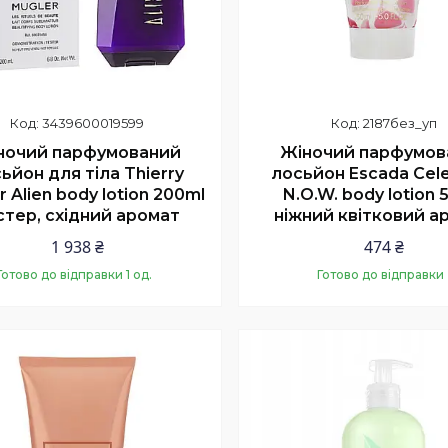
3439600019599
2187без_уп
ночий парфумований
Жіночий парфумов
ьйон для тіла Thierry
лосьйон Escada Cel
r Alien body lotion 200ml
N.O.W. body lotion 
стер, східний аромат
ніжний квітковий а
1 938 ₴
474 ₴
Готово до відправки 1 од.
Готово до відправки
Купити
Купити