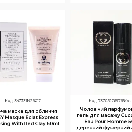
+380 (63) 353-33-55
+380 (63) 353-33-55
(основний)
(основний)
3473311426017
737052769769бе
Чоловічий парфумо
ча маска для обличчя
гель для масажу Gucci
EY Masque Eclat Express
Eau Pour Homme 5
sing With Red Clay 60ml
деревний фужерний 