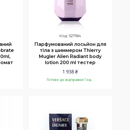
527184
аний
Парфумований лосьйон для
ebrate
тіла з шиммером Thierry
50ml,
Mugler Alien Radiant body
ромат
lotion 200 ml тестер
1 938 ₴
Готово до відправки 1 од.
Купити