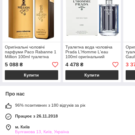
Оригінальні чоловічі
Туалетна вода чоловіча
Ориг
парфуми Paco Rabanne 1
Prada L'Homme L'eau
туал
Million 100ml туалетна
100ml оригінальний
Gaul
вода, деревно-пряний
тестер, пудровий
свіж
5 088
4 478
3 3
₴
₴
цитрусовий аромат
деревний аромат
аро
Купити
Купити
Про нас
96% позитивних з 180 відгуків за рік
Працює з 26.11.2018
м. Київ
Булгакова 13, Київ, Україна