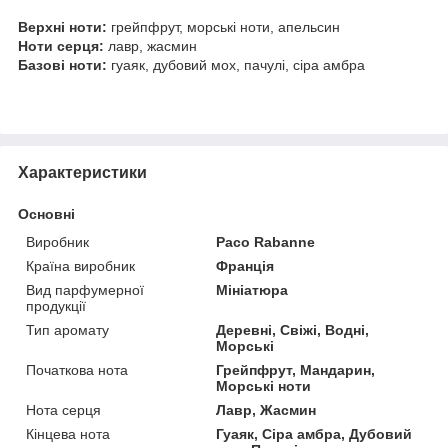
Верхні ноти:
грейпфрут, морські ноти, апельсин
Ноти серця:
лавр, жасмин
Базові ноти:
гуаяк, дубовий мох, пачулі, сіра амбра
Характеристики
Основні
Виробник
Paco Rabanne
Країна виробник
Франція
Вид парфумерної
Мініатюра
продукції
Тип аромату
Деревні, Свіжі, Водні,
Морські
Початкова нота
Грейпфрут, Мандарин,
Морські ноти
Нота серця
Лавр, Жасмин
Кінцева нота
Гуаяк, Сіра амбра, Дубовий