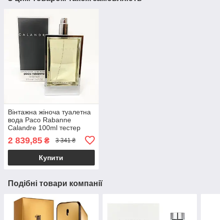
Вінтажна жіноча туалетна
вода Paco Rabanne
Calandre 100ml тестер
оригінал, квітковий
2 839,85
₴
3 341 ₴
деревний аромат
Купити
Подібні товари компанії