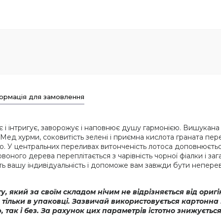
ормація для замовлення
 і інтригує, заворожує і наповнює душу гармонією. Вишукана к
т. Мед хурми, соковитість зелені і приємна кислота граната пе
ю. У центральних переливах витонченість лотоса доповнюється
ного дерева переплітається з чарівність чорної фіалки і з
ть вашу індивідуальність і допоможе вам завжди бути непер
, який за своїм складом нічим не відрізняється від ориг
тільки в упаковці. Зазвичай використовується картонна 
так і без. За рахунок цих параметрів істотно знижуєтьс