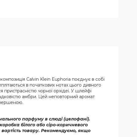
омпозиція Calvin Klein Euphoria поєднує в собі
реплітаються в початкових нотах цього дивного
 пристрасністю чорної орхідеї. У шлейфі
агадковістю амбри. Цей неповторний аромат
евершеною.
інального парфуму в слюді (целофані).
коробка білого або сіро-коричневого
я вартість товару. Рекомендуємо, якщо