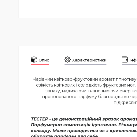
Опис
Характеристики
Інф
Чарівний квітково-фруктовий аромат гіпнотизує
свіжість квіткових і солодкість фруктових но
запаху, надихаючи і наповнюючи енергіє
пропонованого парфуму благородство черво
підкресли
ТЕСТЕР - це демонстраційний зразок аромату
Парфумерна композиція ідентична. Різниця 
кольору. Може проводитися як з кришечкою, 
обираєте парфуми для себе.