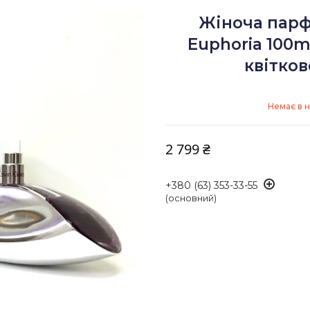
Жіноча парфу
Euphoria 100m
квітко
Немає в н
2 799 ₴
+380 (63) 353-33-55
(основний)