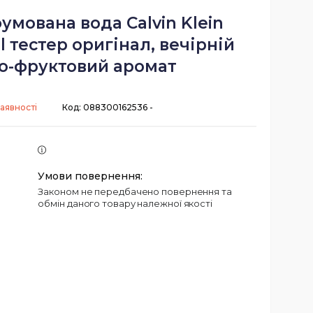
мована вода Calvin Klein
l тестер оригінал, вечірній
во-фруктовий аромат
аявності
Код:
088300162536 -
Законом не передбачено повернення та
обмін даного товару належної якості