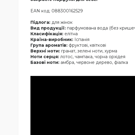
EAN код: 088300162529
Підлога:
для жінок
Вид продукції:
парфумована вода (без крише
Класифікація:
елітна
Країна-виробник:
Іспанія
Група ароматів:
фруктові, квіткові
Верхні ноти:
гранат, зелені ноти, хурма
Ноти серця:
лотос, чампака, чорна орхідея
Базові ноти:
амбра, червоне дерево, фіалка