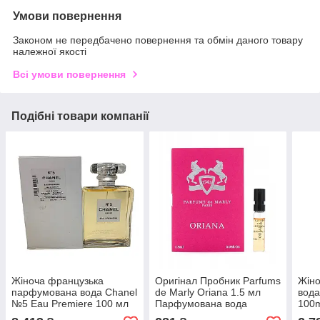
Умови повернення
Законом не передбачено повернення та обмін даного товару
належної якості
Всі умови повернення
Подібні товари компанії
Жіноча французька
Оригінал Пробник Parfums
Жін
парфумована вода Chanel
de Marly Oriana 1.5 мл
вода
№5 Eau Premiere 100 мл
Парфумована вода
100m
тестер, альдегідний
фрук