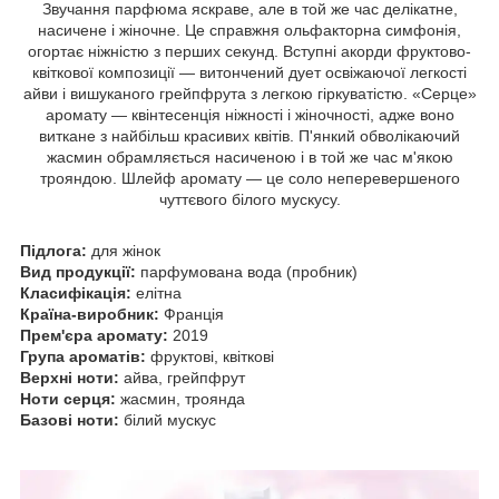
Звучання парфюма яскраве, але в той же час делікатне,
насичене і жіночне. Це справжня ольфакторна симфонія,
огортає ніжністю з перших секунд. Вступні акорди фруктово-
квіткової композиції — витончений дует освіжаючої легкості
айви і вишуканого грейпфрута з легкою гіркуватістю. «Серце»
аромату — квінтесенція ніжності і жіночності, адже воно
виткане з найбільш красивих квітів. П'янкий обволікаючий
жасмин обрамляється насиченою і в той же час м'якою
трояндою. Шлейф аромату — це соло неперевершеного
чуттєвого білого мускусу.
Підлога:
для жінок
Вид продукції:
парфумована вода (пробник)
Класифікація:
елітна
Країна-виробник:
Франція
Прем'єра аромату:
2019
Група ароматів:
фруктові, квіткові
Верхні ноти:
айва, грейпфрут
Ноти серця:
жасмин, троянда
Базові ноти:
білий мускус