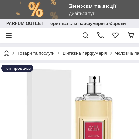
PARFUM OUTLET — оригінальна парфумерія з Європи
Товари та послуги
Вінтажна парфумерія
Чоловіча п
Топ продажів