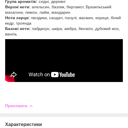
Група ароматів:
східні, деревні
Верхні ноти:
апельсин, базлик, бергамот, Бразильський
махагони, лимон, лайм, мандарин
Ноти серця:
гвоздика, сандал, пачулі, жасмин, кориця, білий
кедр, троянда
Базові ноти:
лабданун, шкіра, амбра, бензоїн, дубовий мох,
ваніль
Приховати
Характеристики