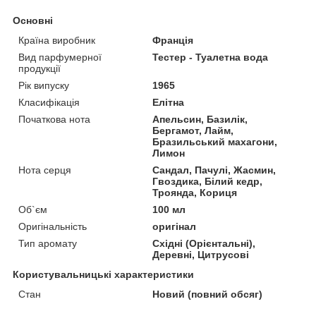
Основні
Країна виробник
Франція
Вид парфумерної
Тестер - Туалетна вода
продукції
Рік випуску
1965
Класифікація
Елітна
Початкова нота
Апельсин, Базилік,
Бергамот, Лайм,
Бразильський махагони,
Лимон
Нота серця
Сандал, Пачулі, Жасмин,
Гвоздика, Білий кедр,
Троянда, Кориця
Об`єм
100 мл
Оригінальність
оригінал
Тип аромату
Східні (Орієнтальні),
Деревні, Цитрусові
Користувальницькі характеристики
Стан
Новий (повний обсяг)