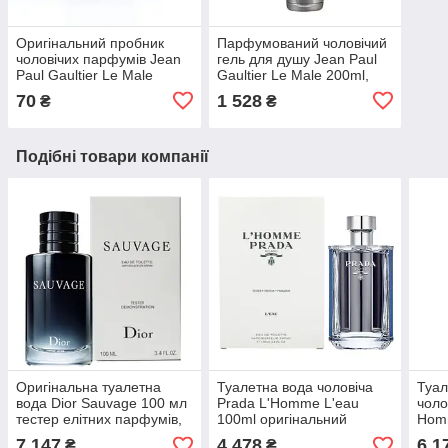
Оригінальний пробник
Парфумований чоловічий
чоловічих парфумів Jean
гель для душу Jean Paul
Paul Gaultier Le Male
Gaultier Le Male 200ml,
1,5ml, чудовий східний
східний фужерний аромат
70
1 528
₴
₴
фужерний аромат
Подібні товари компанії
Оригінальна туалетна
Туалетна вода чоловіча
Туал
вода Dior Sauvage 100 мл
Prada L'Homme L'eau
чоло
тестер елітних парфумів,
100ml оригінальний
Hom
пряний деревний аромат
тестер, пудровий
ориг
7 147
4 478
6 1
₴
₴