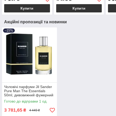
для чоловіків
деревний аромат
цитр
Купити
Купити
Акційні пропозиції та новинки
–15%
Чоловічі парфуми Jil Sander
Pure Man The Essentials
50ml, дивовижний фужерний
аромат
Готово до відправки 1 од.
3 781,65
₴
4 449 ₴