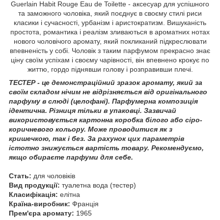
Guerlain Habit Rouge Eau de Toilette - аксесуар для успішного
та заможного чоловіка, який поєднує в своєму стилі риси
класики і сучасності, урбанізм і аристократизм. Вишуканість
простота, романтика і реалізм зливаються в ароматних нотах
нового чоловічого аромату, який покликаний підкреслювати
впевненість у собі. Чоловік з таким парфумом прекрасно знає
ціну своїм успіхам і своєму чарівності, він впевнено крокує по
життю, гордо піднявши голову і розправивши плечі.
ТЕСТЕР - це демонстраційний зразок аромату, який за
своїм складом нічим не відрізняється від оригінального
парфуму в слюді (целофані). Парфумерна композиція
ідентична. Різниця тільки в упаковці. Зазвичай
використовується картонна коробка білого або сіро-
коричневого кольору. Може проводитися як з
кришечкою, так і без. За рахунок цих параметрів
істотно знижується вартість товару. Рекомендуємо,
якщо обираєте парфуми для себе.
Стать:
для чоловіків
Вид продукції:
туалетна вода (тестер)
Класифікація:
елітна
Країна-виробник:
Франція
Прем'єра аромату:
1965