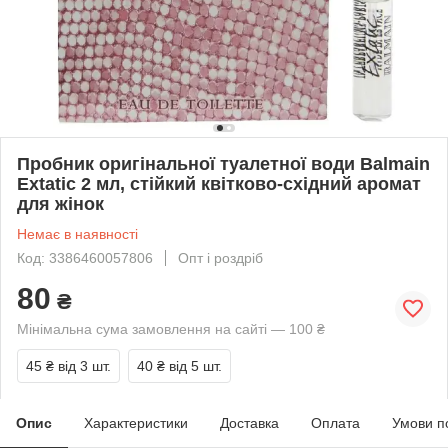
Пробник оригінальної туалетної води Balmain
Extatic 2 мл, стійкий квітково-східний аромат
для жінок
Немає в наявності
Код: 3386460057806
Опт і роздріб
80
₴
Мінімальна сума замовлення на сайті — 100 ₴
45 ₴
від 3 шт.
40 ₴
від 5 шт.
Опис
Характеристики
Доставка
Оплата
Умови п