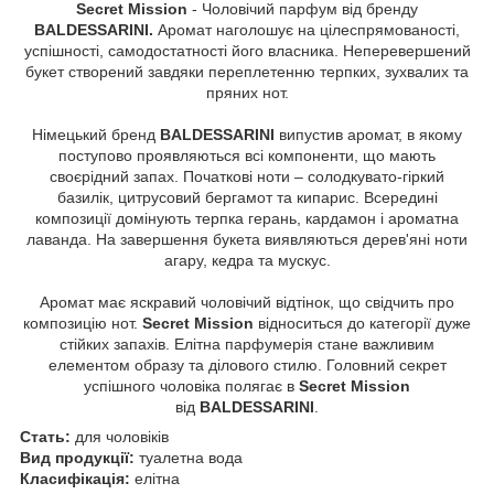
Secret Mission
- Чоловічий парфум від бренду
BALDESSARINI.
Аромат наголошує на цілеспрямованості,
успішності, самодостатності його власника. Неперевершений
букет створений завдяки переплетенню терпких, зухвалих та
пряних нот.
Німецький бренд
BALDESSARINI
випустив аромат, в якому
поступово проявляються всі компоненти, що мають
своєрідний запах. Початкові ноти – солодкувато-гіркий
базилік, цитрусовий бергамот та кипарис. Всередині
композиції домінують терпка герань, кардамон і ароматна
лаванда. На завершення букета виявляються дерев'яні ноти
агару, кедра та мускус.
Аромат має яскравий чоловічий відтінок, що свідчить про
композицію нот.
Secret Mission
відноситься до категорії дуже
стійких запахів. Елітна парфумерія стане важливим
елементом образу та ділового стилю. Головний секрет
успішного чоловіка полягає в
Secret Mission
від
BALDESSARINI
.
Стать:
для чоловіків
Вид продукції:
туалетна вода
Класифікація:
елітна