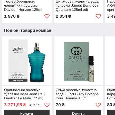
Тестер брендових
Цитрусова туалетна вода
Парф
чоловічих парфумів
чоловіча James Bond 007
ARAM
Davidoff Horizon 125ml
Quantum 125ml edt
ориг
оригінал, свіжий деревно-
оригінал, деревно-пряний
цитр
1 970
2 054
3 4
₴
₴
пряний аромат
аромат
пря
Подібні товари компанії
Оригінальна чоловіча
Свіжа чоловіча туалетна
Ориг
туалетна вода Jean Paul
вода Gucci Guilty Cologne
парф
Gaultier Le Male 125ml,
Pour Homme 1,5ml
Bott
свіжий пряний східний
пробник оригінал,
проб
3 371,95
70
80
₴
₴
3 967 ₴
аромат
деревно-пряний аромат
дере
аро
Купити
Купити