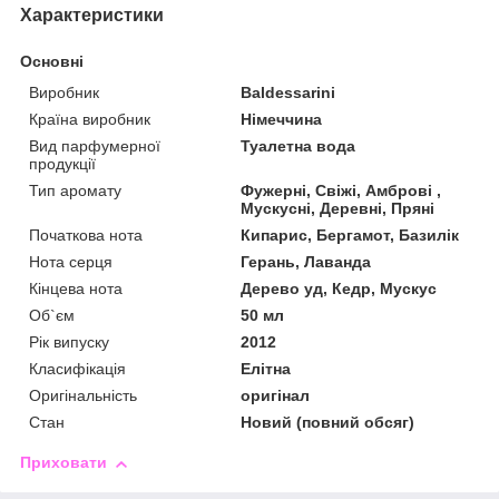
Характеристики
Основні
Виробник
Baldessarini
Країна виробник
Німеччина
Вид парфумерної
Туалетна вода
продукції
Тип аромату
Фужерні, Свіжі, Амброві ,
Мускусні, Деревні, Пряні
Початкова нота
Кипарис, Бергамот, Базилік
Нота серця
Герань, Лаванда
Кінцева нота
Дерево уд, Кедр, Мускус
Об`єм
50 мл
Рік випуску
2012
Класифікація
Елітна
Оригінальність
оригінал
Стан
Новий (повний обсяг)
Приховати