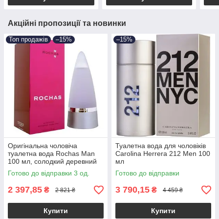
Акційні пропозиції та новинки
Топ продажів
–15%
–15%
Оригінальна чоловіча
Туалетна вода для чоловіків
туалетна вода Rochas Man
Carolina Herrera 212 Men 100
100 мл, солодкий деревний
мл
пряний аромат
Готово до відправки 3 од.
Готово до відправки
2 397,85
3 790,15
₴
₴
2 821 ₴
4 459 ₴
Купити
Купити