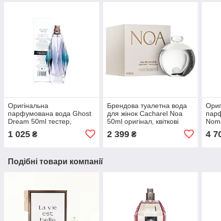
Оригінальна
Брендова туалетна вода
Ориг
парфумована вода Ghost
для жінок Cacharel Noa
парф
Dream 50ml тестер,
50ml оригінал, квіткові
Noma
східно-квітковий пудровий
деревно-мускусні
шипр
1 025
2 399
4 7
₴
₴
аромат для жінок
парфуми
Хло
Подібні товари компанії