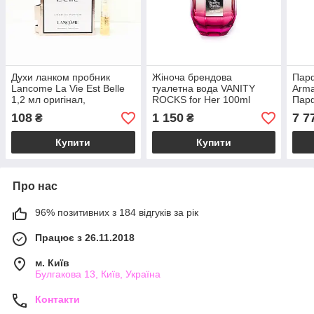
Духи ланком пробник
Жіноча брендова
Парф
Lancome La Vie Est Belle
туалетна вода VANITY
Arma
1,2 мл оригінал,
ROCKS for Her 100ml
Пар
популярний жіночий
тестер оригінал, квітково-
108
1 150
7 7
₴
₴
квітково-фруктовий
деревний аромат
аромат
Купити
Купити
Про нас
96% позитивних з 184 відгуків за рік
Працює з 26.11.2018
м. Київ
Булгакова 13, Київ, Україна
Контакти