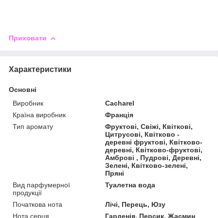
Приховати
Характеристики
Основні
Виробник
Cacharel
Країна виробник
Франція
Тип аромату
Фруктові, Свіжі, Квіткові,
Цитрусові, Квітково -
деревні фруктові, Квітково-
деревні, Квітково-фруктові,
Амброві , Пудрові, Деревні,
Зелені, Квітково-зелені,
Пряні
Вид парфумерної
Туалетна вода
продукції
Початкова нота
Лічі, Перець, Юзу
Нота серця
Гарденія, Персик, Жасмин