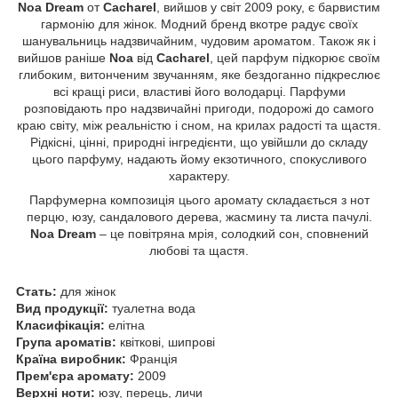
Noa Dream
от
Cacharel
, вийшов у світ 2009 року, є барвистим
гармонію для жінок. Модний бренд вкотре радує своїх
шанувальниць надзвичайним, чудовим ароматом. Також як і
вийшов раніше
Noa
від
Cacharel
, цей парфум підкорює своїм
глибоким, витонченим звучанням, яке бездоганно підкреслює
всі кращі риси, властиві його володарці. Парфуми
розповідають про надзвичайні пригоди, подорожі до самого
краю світу, між реальністю і сном, на крилах радості та щастя.
Рідкісні, цінні, природні інгредієнти, що увійшли до складу
цього парфуму, надають йому екзотичного, спокусливого
характеру.
Парфумерна композиція цього аромату складається з нот
перцю, юзу, сандалового дерева, жасмину та листа пачулі.
Noa Dream
– це повітряна мрія, солодкий сон, сповнений
любові та щастя.
Стать:
для жінок
Вид продукції:
туалетна вода
Класифікація:
елітна
Група ароматів:
квіткові, шипрові
Країна виробник:
Франція
Прем'єра аромату:
2009
Верхні ноти:
юзу, перець, личи