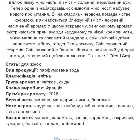
втілює ніжну жіночність, а зміст – сильний, незалежний дух.
Тепер один із найяскравіших символів жіночності набуває
нового прочитання. Вічна класика - червона помада - стає
формою, в якій міститься блискучий зміст - яскравий,
насичений аромат. У цьому яскравому, хвилюючому ароматі
зустрічаються пряні акорди кардамону та ніжні, кремові ноти,
м'яка малина та соковитий мандарин, свіжі квіткові відтінки
японського імбиру, гарденії та жасмину. Світ, сповнений
секретів. Світ, витканий із бажань. Флакон, виконаний у формі
помади, створений щоб захоплювати. "Так це я" (
Yes I Am
).
Стать:
для жінок
Вид продукції:
парфумована вода
Класифікація:
елітна
Група ароматів:
квіткові, східні
Країна виробник:
Франція
Прем'єра аромату:
2018
Верхні ноти:
малина, мандарин, лимон, бергамот
Ноти серця:
гарденія, квітка імбиру, амбра, жасмин, троянда,
квітка апельсина
Базові ноти:
молоко, карамель, ваніль, кардамон, лакричник,
кумарин, бензоїн, сандал, amberwood