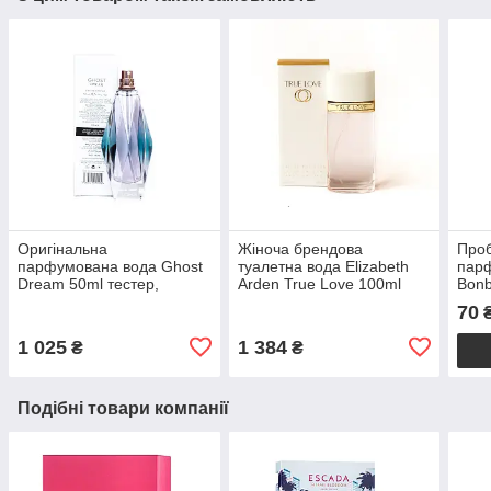
Оригінальна
Жіноча брендова
Проб
парфумована вода Ghost
туалетна вода Elizabeth
парф
Dream 50ml тестер,
Arden True Love 100ml
Bonb
східно-квітковий пудровий
тестер оригінал, східний
1,2m
70
аромат для жінок
квітковий аромат
гурм
1 025
1 384
₴
₴
Подібні товари компанії