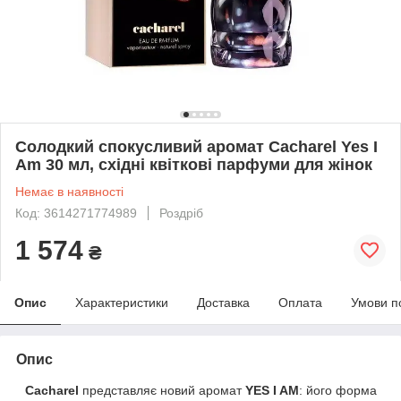
Солодкий спокусливий аромат Cacharel Yes I
Am 30 мл, східні квіткові парфуми для жінок
Немає в наявності
Код: 3614271774989
Роздріб
1 574
₴
Опис
Характеристики
Доставка
Оплата
Умови п
Опис
Cacharel
представляє новий аромат
YES I AM
: його форма