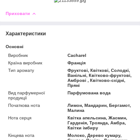
Приховати
Характеристики
Основні
Виробник
Cacharel
Країна виробник
Франція
Тип аромату
Фруктові, Квіткові, Солодкі,
Ванільні, Квітково-фруктові,
Амброві , Квітково-східні,
Пряні
Вид парфумерної
Парфумована вода
продукції
Початкова нота
Лимон, Мандарин, Бергамот,
Малина
Нота серця
Квітка апельсина, Жасмин,
Гарденія, Троянда, Амбра,
Квітки імбиру
Кінцева нота
Молоко, Дерево кумару,