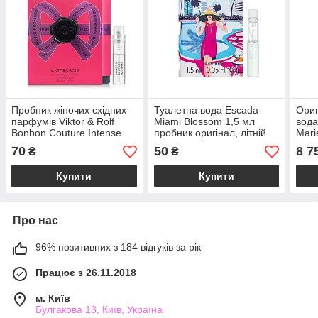
Пробник жіночих східних
Туалетна вода Escada
Ориг
парфумів Viktor & Rolf
Miami Blossom 1,5 мл
вода
Bonbon Couture Intense
пробник оригінал, літній
Mari
1,2ml, солодкий вечірній
квітково-фруктовий
схід
70
50
8 7
₴
₴
гурманський аромат
аромат для жінок
аро
Купити
Купити
Про нас
96% позитивних з 184 відгуків за рік
Працює з 26.11.2018
м. Київ
Булгакова 13, Київ, Україна