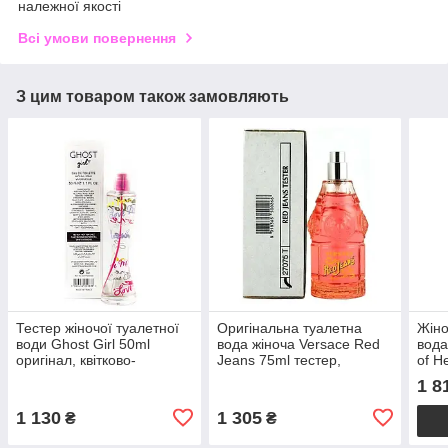
належної якості
Всі умови повернення
З цим товаром також замовляють
Тестер жіночої туалетної
Оригінальна туалетна
Жін
води Ghost Girl 50ml
вода жіноча Versace Red
вода
оригінал, квітково-
Jeans 75ml тестер,
of H
фруктовий аромат
квітково-фруктовий
ориг
1 8
парфумів
пудровий аромат
фрук
1 130
1 305
₴
₴