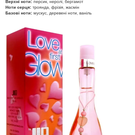
Верхні ноти:
персик, неролі, бергамот
Ноти серця:
троянда, фрізія, жасмін
Базові ноти:
мускус, деревені ноти, ваніль