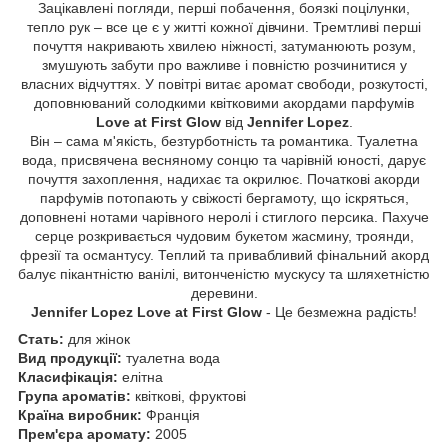
Зацікавлені погляди, перші побачення, боязкі поцілунки,
тепло рук – все це є у житті кожної дівчини. Тремтливі перші
почуття накривають хвилею ніжності, затуманюють розум,
змушують забути про важливе і повністю розчинитися у
власних відчуттях. У повітрі витає аромат свободи, розкутості,
доповнюваний солодкими квітковими акордами парфумів
Love at First Glow
від
Jennifer Lopez
.
Він – сама м'якість, безтурботність та романтика. Туалетна
вода, присвячена весняному сонцю та чарівній юності, дарує
почуття захоплення, надихає та окрилює. Початкові акорди
парфумів потопають у свіжості бергамоту, що іскряться,
доповнені нотами чарівного неролі і стиглого персика. Пахуче
серце розкривається чудовим букетом жасмину, троянди,
фрезії та османтусу. Теплий та привабливий фінальний акорд
балує пікантністю ванілі, витонченістю мускусу та шляхетністю
деревини.
Jennifer Lopez Love at First Glow
- Це безмежна радість!
Стать:
для жінок
Вид продукції:
туалетна вода
Класифікація:
елітна
Група ароматів:
квіткові, фруктові
Країна виробник:
Франція
Прем'єра аромату:
2005