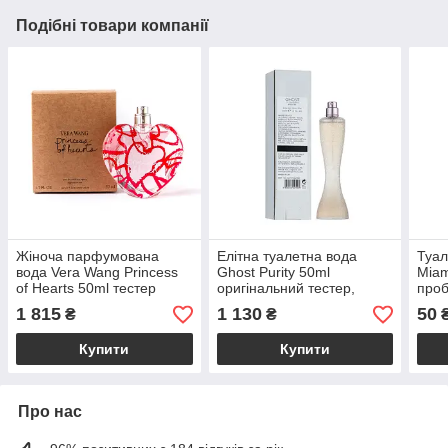
Подібні товари компанії
Жіноча парфумована
Елітна туалетна вода
Туал
вода Vera Wang Princess
Ghost Purity 50ml
Miam
of Hearts 50ml тестер
оригінальний тестер,
проб
оригінал, квітково-
жіночий квітково-пудровий
квіт
1 815
1 130
50
₴
₴
фруктовий аромат
аромат
аром
Купити
Купити
Про нас