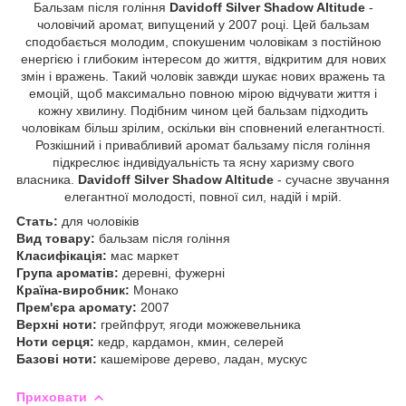
Бальзам після гоління
Davidoff Silver Shadow Altitude
-
чоловічий аромат, випущений у 2007 році. Цей бальзам
сподобається молодим, спокушеним чоловікам з постійною
енергією і глибоким інтересом до життя, відкритим для нових
змін і вражень. Такий чоловік завжди шукає нових вражень та
емоцій, щоб максимально повною мірою відчувати життя і
кожну хвилину. Подібним чином цей бальзам підходить
чоловікам більш зрілим, оскільки він сповнений елегантності.
Розкішний і привабливий аромат бальзаму після гоління
підкреслює індивідуальність та ясну харизму свого
власника.
Davidoff Silver Shadow Altitude
- сучасне звучання
елегантної молодості, повної сил, надій і мрій.
Стать:
для чоловіків
Вид товару:
бальзам після гоління
Класифікація:
мас маркет
Група ароматів:
деревні, фужерні
Країна-виробник:
Монако
Прем'єра аромату:
2007
Верхні ноти:
грейпфрут, ягоди можжевельника
Ноти серця:
кедр, кардамон, кмин, селерей
Базові ноти:
кашемірове дерево, ладан, мускус
Приховати