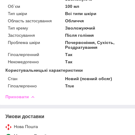
Об`єм
100 мл
Тип шкіри
Всі типи шкіри
Область застосування
Обличчя
Тип крему
Зволожуючий
Застосування
Після гоління
Проблема шкіри
Почервоніння, Сухість,
Роздратування
Гіпоалергенний
Так
Некомедогенно
Так
Користувальницькі характеристики
Стан
Новий (повний обсяг)
Гіпоалергенно
True
Приховати
Умови доставки
Нова Пошта