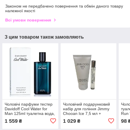
Законом не передбачено повернення та обмін даного товару
належної якості
Всі умови повернення
З цим товаром також замовляють
Чоловічі парфуми тестер
Чоловічий подарунковий
Чоло
Davidoff Cool Water for
набір для гоління Jimmy
туал
Man 125ml туалетна вода,
Chooan Ice 7,5 мл +
Run 
морський пряний аромат
парфумований бальзам
ориг
1 559
1 029
98
₴
₴
після гоління 50 мл
пря