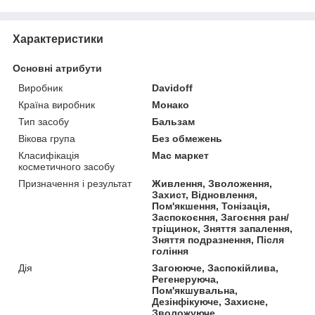
Характеристики
Основні атрибути
Виробник
Davidoff
Країна виробник
Монако
Тип засобу
Бальзам
Вікова група
Без обмежень
Класифікація
Мас маркет
косметичного засобу
Призначення і результат
Живлення, Зволоження,
Захист, Відновлення,
Пом'якшення, Тонізація,
Заспокоєння, Загоєння ран/
тріщинок, Зняття запалення,
Зняття подразнення, Після
гоління
Дія
Загоююче, Заспокійлива,
Регенеруюча,
Пом'якшувальна,
Дезінфікуюче, Захисне,
Зволожуюче