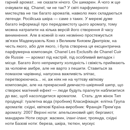
гарний аромат... не сказати нічого. Он шикарен. А чого ж ще
очікувати від Chanel, чи не так? У світі парфумерного
мистецтва не так багато ароматів, навколо яких складаються
легенди. Російська шкіра — саме з таких. У мережі дуже
багато інформації про передовистоту цього аромату, тому
можна натрапити на кілька версій його створення й часу
виникнення. Але в кожній із них незмінно простежується
зв'язок Мадемуазель Коко з Великим Князем Дмитрієм, на
честь якого, або для якого, і була створена ця ексцентрична
парфумерна композиція. Chanel Les Exclusifs de Chanel Cuir
de Russie — аромат під настрій, під особливий випадок і
місце. Багато його неприкриту холодність і свіжість приймають
за чоловіче амбре, але не варто з пешити. Ставиться за
помахом чарівниці, напускна важливість злітає,
перетворюючись... ні, аж ніяк не на чуттєву квіткову
композицію, але на прекрасний димчасто-шкіряний шипр, що
створює магічний ефект — люди будуть прагнути наблизитися
до вас, щоб насолодитися ароматом. Стать: для жінок Тип
продукції: туалетна вода (пробник) Класифікація: елітна Група
ароматів: східні, квіткові Країна-виробник: Франція Прем'єра
аромату: 2007 Верхні ноти: апельсиновий цвіт, бергамот,
мандарин Ноти серця: жасмин, іланг-іланг, троянда, східні
ноти Базові ноти: береза, шкіра, тютюн, мускус