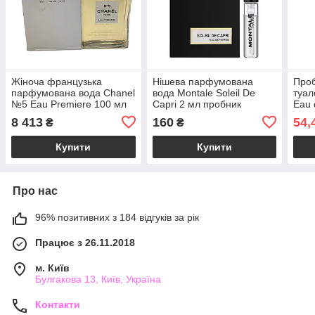
Жіноча французька
Нішева парфумована
Проб
парфумована вода Chanel
вода Montale Soleil De
туал
№5 Eau Premiere 100 мл
Capri 2 мл пробник
Eau 
тестер, альдегідний
оригінал, квітковий
ориг
8 413
160
54,
₴
₴
квітковий аромат
фруктовий аромат
аром
Купити
Купити
Про нас
96% позитивних з 184 відгуків за рік
Працює з 26.11.2018
м. Київ
Булгакова 13, Київ, Україна
Контакти