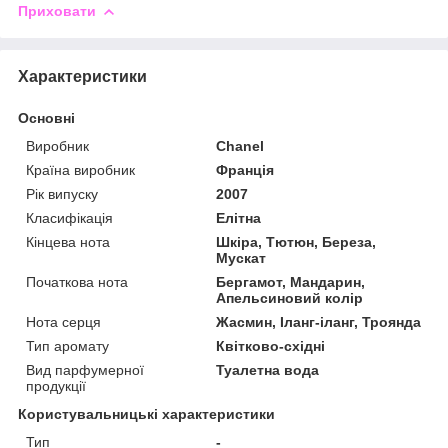
Приховати
Характеристики
Основні
Виробник
Chanel
Країна виробник
Франція
Рік випуску
2007
Класифікація
Елітна
Кінцева нота
Шкіра, Тютюн, Береза,
Мускат
Початкова нота
Бергамот, Мандарин,
Апельсиновий колір
Нота серця
Жасмин, Іланг-іланг, Троянда
Тип аромату
Квітково-східні
Вид парфумерної
Туалетна вода
продукції
Користувальницькі характеристики
Тип
-