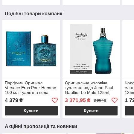
Подібні товари компанії
Парфуми Оригінал
Оригінальна чоловіча
Чоло
Versace Eros Pour Homme
туалетна вода Jean Paul
еліт
100 мл Туалетна вода
Gaultier Le Male 125ml,
125m
свіжий пряний східний
тест
4 379
3 371,95
1 7
₴
₴
3 967 ₴
аромат
пря
Купити
Купити
Акційні пропозиції та новинки