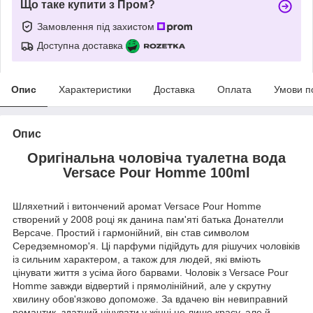
Що таке купити з Пром?
Замовлення під захистом
Доступна доставка
Опис
Характеристики
Доставка
Оплата
Умови п
Опис
Оригінальна чоловіча туалетна вода
Versace Pour Homme 100ml
Шляхетний і витончений аромат Versace Pour Homme
створений у 2008 році як данина пам'яті батька Донателли
Версаче. Простий і гармонійний, він став символом
Середземномор'я. Ці парфуми підійдуть для рішучих чоловіків
із сильним характером, а також для людей, які вміють
цінувати життя з усіма його барвами. Чоловік з Versace Pour
Homme завжди відвертий і прямолінійний, але у скрутну
хвилину обов'язково допоможе. За вдачею він невиправний
романтик, здатний цінувати у жінці не лише красу, але й