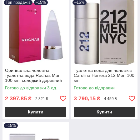
Топ продажів
–15%
–15%
Оригінальна чоловіча
Туалетна вода для чоловіків
туалетна вода Rochas Man
Carolina Herrera 212 Men 100
100 мл, солодкий деревний
мл
пряний аромат
Готово до відправки 3 од.
Готово до відправки
2 397,85
3 790,15
₴
₴
2 821 ₴
4 459 ₴
Купити
Купити
–15%