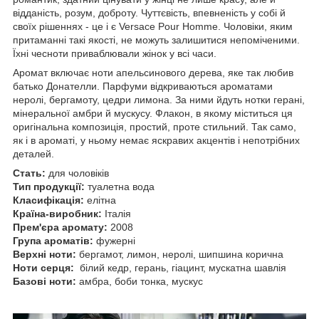
відданість, розум, доброту. Чуттєвість, впевненість у собі й
своїх рішеннях - це і є Versace Pour Homme. Чоловіки, яким
притаманні такі якості, не можуть залишитися непоміченими.
Їхні чесноти приваблювали жінок у всі часи.
Аромат включає ноти апельсинового дерева, яке так любив
батько Донателли. Парфуми відкриваються ароматами
неролі, бергамоту, цедри лимона. За ними йдуть нотки герані,
мінеральної амбри й мускусу. Флакон, в якому міститься ця
оригінальна композиція, простий, проте стильний. Так само,
як і в ароматі, у ньому немає яскравих акцентів і непотрібних
деталей.
Стать:
для чоловіків
Тип продукції:
туалетна вода
Класифікація:
елітна
Країна-виробник:
Італія
Прем'єра аромату:
2008
Група ароматів:
фужерні
Верхні ноти:
бергамот, лимон, неролі, шипшина корична
Ноти серця:
білий кедр, герань, гіацинт, мускатна шавлія
Базові ноти:
амбра, боби тонка, мускус