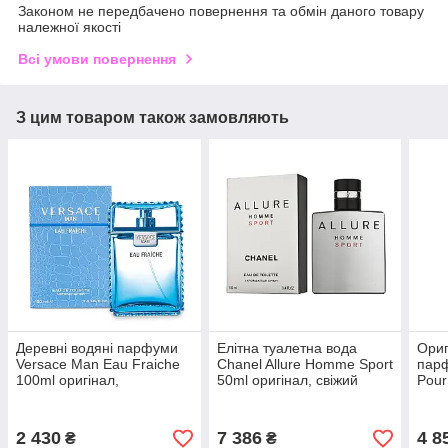
Законом не передбачено повернення та обмін даного товару
належної якості
Всі умови повернення
З цим товаром також замовляють
Деревні водяні парфуми
Елітна туалетна вода
Ориг
Versace Man Eau Fraiche
Chanel Allure Homme Sport
парф
100ml оригінал,
50ml оригінал, свіжий
Pou
цитрусовий фужерний
деревний аромат для
туал
аромат для чоловіків
чоловіків
цитр
2 430
7 386
4 8
₴
₴