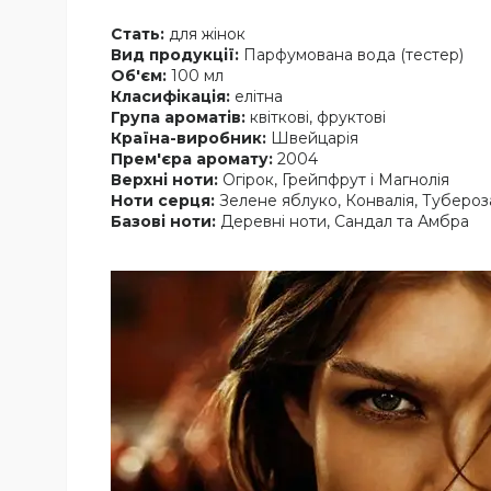
Стать:
для жінок
Вид продукції:
Парфумована вода (тестер)
Об'єм:
100 мл
Класифікація:
елітна
Група ароматів:
квіткові, фруктові
Країна-виробник:
Швейцарія
Прем'єра аромату:
2004
Верхні ноти:
Огірок, Грейпфрут і Магнолія
Ноти серця:
Зелене яблуко, Конвалія, Тубероза
Базові ноти:
Деревні ноти, Сандал та Амбра