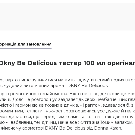
ормація для замовлення
Dkny Be Delicious тестер 100 мл оригіна
ітрі, варто лише зупинитися на мить і відчути легкий подих в
с чудовий витончений аромат DKNY Be Delicious.
рію романтичного знайомства. Ніхто не знає, де і коли це мож
вулиці. Доля не розголошує заздалегідь своїх незбагненних пл
стю і гармонією квіткових відтінків, - і раптом, здавалося б, 
ї романтики, теплоти і ніжності, розгораючись усе дужче й па
рії дізнається, що перед ним - саме та, кого він так давно ш
- і вабливим, тендітним, наче все життя знайомим запахом. 
жіночому ароматові DKNY Be Delicious від Donna Karan.