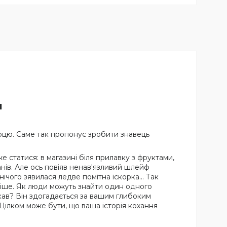
л
ітерцю. Саме так пропонує зробити знавець
е статися: в магазині біля прилавку з фруктами,
анів. Але ось повіяв ненав'язливий шлейф
з нічого зявилася ледве помітна іскорка… Так
лкіше. Як люди можуть знайти один одного
укав? Він здогадається за вашим глибоким
Цілком може бути, що ваша історія кохання