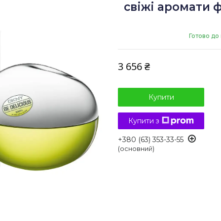
свіжі аромати 
Готово до
3 656 ₴
Купити
Купити з
+380 (63) 353-33-55
(основний)