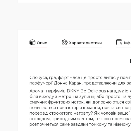
Опис
Характеристики
Інф
Спокуса, гра, флірт - все це просто витає у пов
парфумерії Донна Каран, представляючи для ва
Аромат парфумів DKNY Be Delicious нагадує істо
біля виходу з метро, на зупинці або просто на 
смачних фруктових ноток, які доповнюються свіжі
починається нова історія кохання, повна світло
посеред строкатого натовпу? Як чоловік вашої м
поглядом, природним жестом, теплою посмішкою 
розпочнеться саме завдяки тонкому та ніжному 