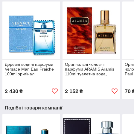
Деревні водяні парфуми
Оригінальні чоловічі
Ориг
Versace Man Eau Fraiche
парфуми ARAMIS Aramis
чоло
100ml оригінал,
110ml туалетна вода,
Paul
цитрусовий фужерний
чудовий деревно-пряний
1,5m
аромат для чоловіків
шкіряний аромат
фуж
2 430
2 152
70
₴
₴
Подібні товари компанії