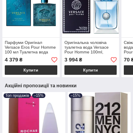
Парфуми Оригінал
Оригінальна чоловіча
Свіж
Versace Eros Pour Homme
туалетна вода Versace
вода
100 мл Туалетна вода
Pour Homme 100ml,
Pour
пряний фужерний аромат
проб
4 379
3 994
70
₴
₴
дере
Купити
Купити
Акційні пропозиції та новинки
Топ продажів
–15%
–15%