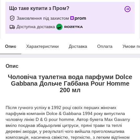
Що таке купити з Пром?
Замовлення під захистом
Доступна доставка
Опис
Характеристики
Доставка
Оплата
Умови п
Опис
Чоловіча туалетна вода парфуми Dolce
Gabbana Дольче Габбана Pour Homme
200 мл
Після гучного успіху в 1992 році своїх перших жіночих
парфумів компанія Dolce & Gabbana 1994 року випустила
чоловічу лінію D & G pour homme. Автор букета Max Gavarry
вміло поєднав збадьорливі цитруси, пряні трави та теплі
деревні акорди, у результаті чого вийшла приголомшлива
композиція, насичена свіжістю, терпкістю, з легким відтінком