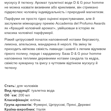
мускусу й тютюну. Аромат туалетної води D & G pour homme
не можна назвати визивним або крикливим, він стримано
підкреслює чоловічу індивідуальність і природний магнетизм.
Парфуми не просто гідно оцінені користувачами, але й
заслужили міжнародну премію Accademia del Profumo Awards
як «Кращий чоловічий аромат», увійшовши в історію як
класика чоловічої парфумерії.
Різкий цитрусовий початок наповнений нотами бергамоту,
лимона, апельсина, мандарина й неролі. На зміну їм
приходить квіткова свіжість лаванди і шавлії з легким відливом
гіркого полину, перцю і кардамону. База D & G pour homme
наповнена теплими деревними нотами сандала та кедра,
свіжістю кумарину та ірису з чуттєвим відтінком мускусу й
тютюну.
Стать:
для чоловіків
Вид продукції:
туалетна вода
Об `єм:
200 мл
Класифікація:
елітна
Група ароматів:
Фужерні, Цитрусові, Пряні, Деревні
Країна-виробник:
Італія