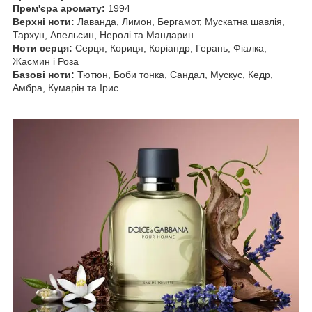
Прем'єра аромату:
1994
Верхні ноти:
Лаванда, Лимон, Бергамот, Мускатна шавлія,
Тархун, Апельсин, Неролі та Мандарин
Ноти серця:
Серця, Кориця, Коріандр, Герань, Фіалка,
Жасмин і Роза
Базові ноти:
Тютюн, Боби тонка, Сандал, Мускус, Кедр,
Амбра, Кумарін та Ірис