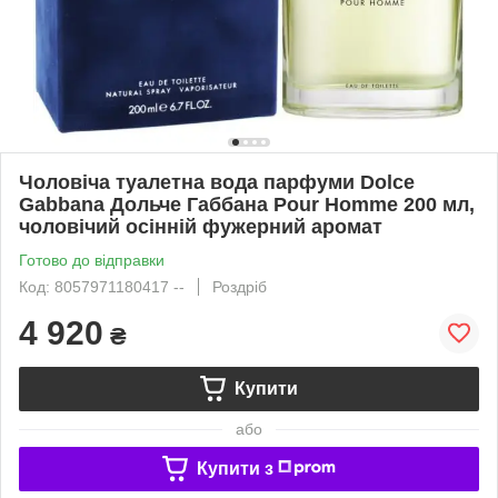
Чоловіча туалетна вода парфуми Dolce
Gabbana Дольче Габбана Pour Homme 200 мл,
чоловічий осінній фужерний аромат
Готово до відправки
Код: 8057971180417 --
Роздріб
4 920
₴
Купити
або
Купити з