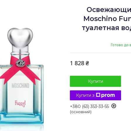
Освежающи
Moschino Fun
туалетная во
Готово до 
1 828 ₴
Купити
Купити з
+380 (63) 353-33-55
(основний)