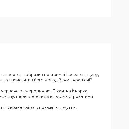
на творець зобразив нестримні веселощі, щиру,
лю і присвятив його молодій, життєрадісній,
 з червоною смородиною. Пікантна іскорка
жасмину, переплетених з кількома строкатими
і яскраве світло справжніх почуттів,