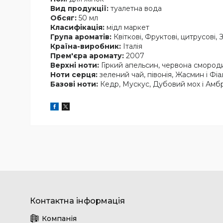
Вид продукції:
туалетна вода
Обсяг:
50 мл
Класифікація:
мідл маркет
Група ароматів:
Квіткові, Фруктові, цитрусові, 
Країна-виробник:
Італія
Прем'єра аромату:
2007
Верхні ноти:
Гіркий апельсин, червона смород
Ноти серця:
зелений чай, півонія, Жасмин і Фіа
Базові ноти:
Кедр, Мускус, Дубовий мох і Амб