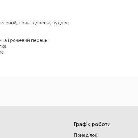
Зелений, пряні, деревні, пудрові
ина і рожевий перець
лка
ра
Графік роботи
Понеділок