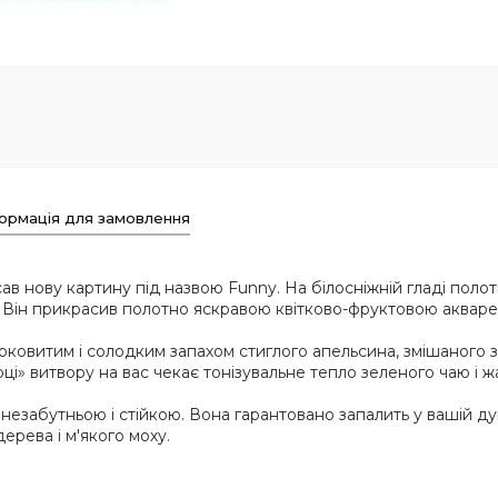
ормація для замовлення
 нову картину під назвою Funny. На білосніжній гладі полот
я. Він прикрасив полотно яскравою квітково-фруктовою акварел
соковитим і солодким запахом стиглого апельсина, змішаного
ці» витвору на вас чекає тонізувальне тепло зеленого чаю і 
езабутньою і стійкою. Вона гарантовано запалить у вашій душ
рева і м'якого моху.