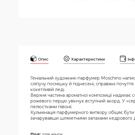
Опис
Характеристики
Інф
Геніальний художник-парфумер Moschino написав
сліпучу посмішку й піднесені, справжні почутт
кокетливій леді.
Верхня частина ароматної композиції надихає 
рожевого перцю увінчує вступний акорд. У «сер
пелюстками півонії.
Кульмінація парфумерного витвору обіцяє бути н
зачарувавши шляхетними запахами кедрового де
Пол:
для жінок