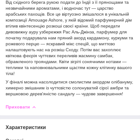
Від східного берега рукою подати до Індії з її прянощами та
незвичайними ароматами, і водночас тут — царство
арабських пахощів. Все це віртуозно змішалося в унікальній
композиції Amouage Ashore, у якій відомий парфумерний дім
втілив квінтесенцію розкоші своєї країни. Щоб передати
дивовижну ауру узбережжя Рас Аль-Джінза, парфумер для
початку подарувала нам пряний акорд кардамону, куркуми та
рожевого перцю — яскравий мікс спецій, що миттєво
налаштовують нас на розкіш Сходу. Потім вас захоплює
квіткова феєрія чуттєвих переливів жасмину самбак,
обрамленого трояндами. Квіти зігріті сонячними нотами —
теплими та наповнювальними щастям кожну клітинку вашого
тіла!
У фіналі можна насолодитися смолистим акордом олібануму,
химерно змішаним із чуттєвістю солонуватий сірої амбри та
вершковою дерев'яністю сандалу — чудове завершення!
Приховати
Характеристики