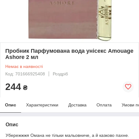
Пробник Парфумована вода унісекс Amouage
Ashore 2 мл
Немає в наявності
Код: 701666925408
Роздріб
244
₴
Опис
Характеристики
Доставка
Оплата
Умови п
Опис
Убережжжя Омана не тільки мальовниче, а й казково пахне.