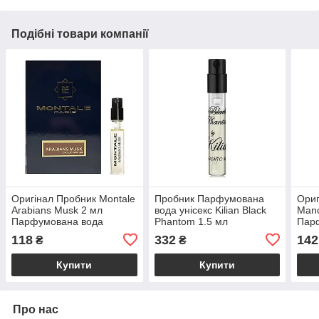
Подібні товари компанії
Оригінал Пробник Montale
Пробник Парфумована
Ориг
Arabians Musk 2 мл
вода унісекс Kilian Black
Manc
Парфумована вода
Phantom 1.5 мл
Пар
118
332
142
₴
₴
Купити
Купити
Про нас