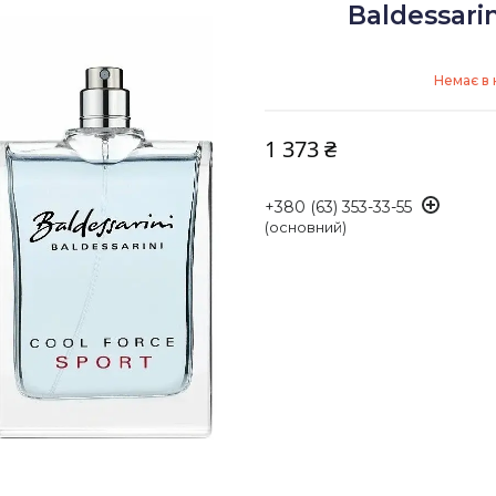
Baldessarin
Немає в 
1 373 ₴
+380 (63) 353-33-55
(основний)