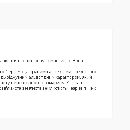
дину акватично-шипрову композицію. Вона
ого бергамоту, пряними аспектами спекотного
дь відчутним альдегідним характером, який
лоту неповторного розмарину. У фіналі
ав'яниста землиста землистість незрівнянних