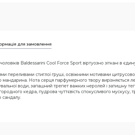
ормація для замовлення
ловіків Baldessarini Cool Force Sport віртуозно зіткані в є
ми переливами стиглої груші, освіжними мотивами цитрусов
 мандарина. Нота серця парфумерного твору вирізняється ле
вальної води, запашний трепет важких неролей і затишну теп
родного кедра, пудрова чуттєвість спокусливого мускусу, тр
о сандалу.