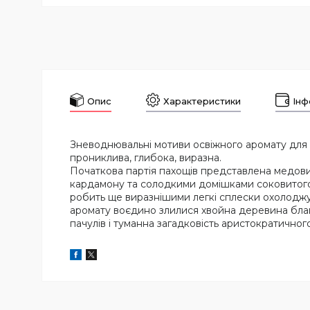
Опис
Характеристики
Інф
Зневоднювальні мотиви освіжного аромату для чо
прониклива, глибока, виразна.
Початкова партія пахощів представлена медови
кардамону та солодкими домішками соковитого
робить ще виразнішими легкі сплески охолоджу
аромату воєдино злилися хвойна деревина благо
пачулів і туманна загадковість аристократичног