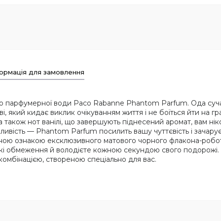
ормація для замовлення
ю парфумерної води Paco Rabanne Phantom Parfum. Ода суча
і, який кидає виклик очікуванням життя і не боїться йти на г
 а також нот ванілі, що завершують піднесений аромат, вам ні
ивість — Phantom Parfum посилить вашу чуттєвість і зачарує 
чною ознакою ексклюзивного матового чорного флакона-робота
які обмеження й володієте кожною секундою свого подорожі. 
мбінацією, створеною спеціально для вас.