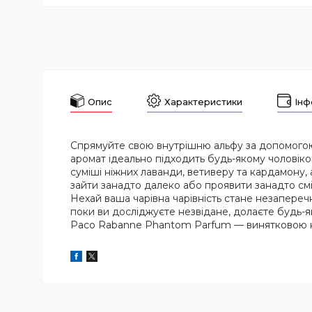
Опис
Характеристики
Інф
Спрямуйте свою внутрішню альфу за допомого
аромат ідеально підходить будь-якому чоловіков
суміші ніжних лаванди, ветиверу та кардамону,
зайти занадто далеко або проявити занадто сміл
Нехай ваша чарівна чарівність стане незапере
поки ви досліджуєте незвідане, долаєте будь-
Paco Rabanne Phantom Parfum — винятковою ко