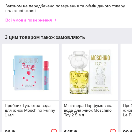
Законом не передбачено повернення та обмін даного товару
належної якості
Всі умови повернення
З цим товаром також замовляють
Пробник Туалетна вода
Мініатюра Парфумована
Про
для жінок Moschino Funny
вода для жінок Moschino
жіно
1 мл
Toy 2 5 мл
Le P
96
645
90