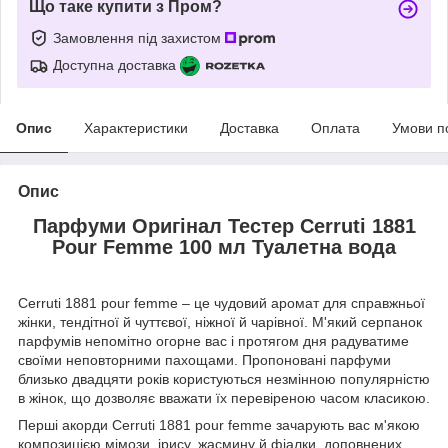
Що таке купити з Пром?
Замовлення під захистом
Доступна доставка
Опис
Характеристики
Доставка
Оплата
Умови п
Опис
Парфуми Оригінал Тестер Cerruti 1881
Pour Femme 100 мл Туалетна вода
Cerruti 1881 pour femme – це чудовий аромат для справжньої
жінки, тендітної й чуттєвої, ніжної й чарівної. М'який серпанок
парфумів непомітно огорне вас і протягом дня радуватиме
своїми неповторними пахощами. Пропоновані парфуми
близько двадцяти років користуються незмінною популярністю
в жінок, що дозволяє вважати їх перевіреною часом класикою.
Перші акорди Cerruti 1881 pour femme зачарують вас м'якою
композицією мімози, ірису, жасмину й фіалки, доповнених