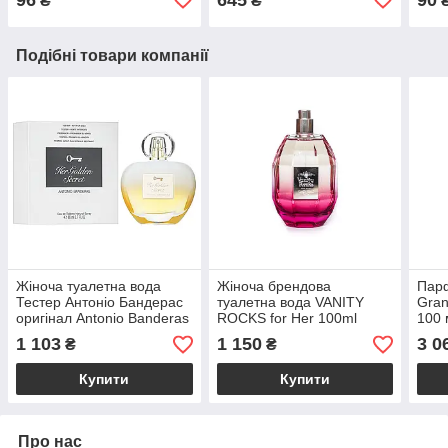
₴
₴
Подібні товари компанії
Жіноча туалетна вода
Жіноча брендова
Парф
Тестер Антоніо Бандерас
туалетна вода VANITY
Gran
оригінал Antonio Banderas
ROCKS for Her 100ml
100
Her Golden Secret 80 мл
тестер оригінал, квітково-
вод
1 103
1 150
3 0
₴
₴
деревний аромат
Купити
Купити
Про нас