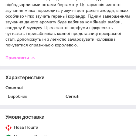
підбадьорливими нотами бергамоту. Ця гармонія чистого
звучання м'яко переходить у звучні центральні акорди, в яких
особливо чітко звучать герань і коріандр. Гідним завершенням
звучання даного аромату буде ваблива комбінація амбри,
сандалу й мускусу. Ці елегантні парфуми підкреслять
чуттєвість і привабливість кожної представниці прекрасної
статі, допоможуть їй з легкістю зачаровувати чоловіків і
почуватися справжньою королевою.
Приховати
Характеристики
Основні
Виробник
Cerruti
Умови доставки
Нова Пошта