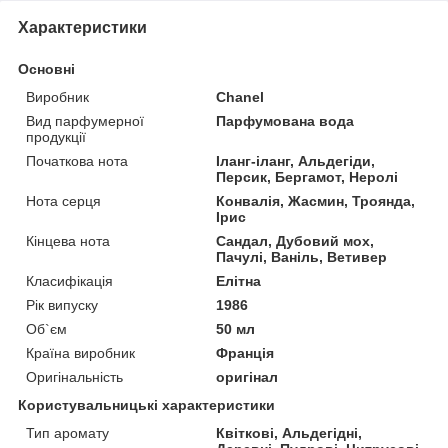
Характеристики
Основні
Виробник
Chanel
Вид парфумерної
Парфумована вода
продукції
Початкова нота
Іланг-іланг, Альдегіди,
Персик, Бергамот, Неролі
Нота серця
Конвалія, Жасмин, Троянда,
Ірис
Кінцева нота
Сандал, Дубовий мох,
Пачулі, Ваніль, Ветивер
Класифікація
Елітна
Рік випуску
1986
Об`єм
50 мл
Країна виробник
Франція
Оригінальність
оригінал
Користувальницькі характеристики
Тип аромату
Квіткові, Альдегідні,