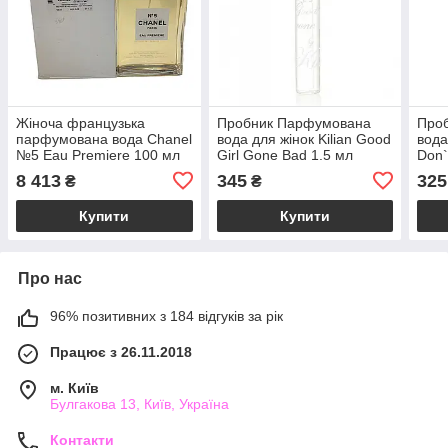
Жіноча французька
Пробник Парфумована
Про
парфумована вода Chanel
вода для жінок Kilian Good
вода
№5 Eau Premiere 100 мл
Girl Gone Bad 1.5 мл
Don`
тестер, альдегідний
8 413
345
325
₴
₴
квітковий аромат
Купити
Купити
Про нас
96% позитивних з 184 відгуків за рік
Працює з 26.11.2018
м. Київ
Булгакова 13, Київ, Україна
Контакти