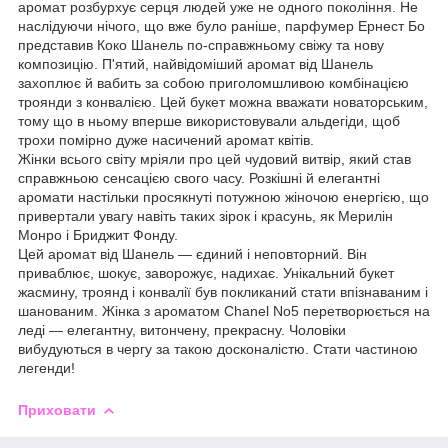
аромат розбурхує серця людей уже не одного покоління. Не
наслідуючи нічого, що вже було раніше, парфумер Ернест Бо
представив Коко Шанель по-справжньому свіжу та нову
композицію. П'ятий, найвідоміший аромат від Шанель
захоплює й вабить за собою приголомшливою комбінацією
троянди з конвалією. Цей букет можна вважати новаторським,
тому що в ньому вперше використовували альдегіди, щоб
трохи помірно дуже насичений аромат квітів.
Жінки всього світу мріяли про цей чудовий витвір, який став
справжньою сенсацією свого часу. Розкішні й елегантні
аромати настільки просякнуті потужною жіночою енергією, що
привертали увагу навіть таких зірок і красунь, як Мерилін
Монро і Бриджит Фонду.
Цей аромат від Шанель — єдиний і неповторний. Він
приваблює, шокує, заворожує, надихає. Унікальний букет
жасмину, троянд і конвалії був покликаний стати впізнаваним і
шанованим. Жінка з ароматом Chanel No5 перетворюється на
леді — елегантну, витончену, прекрасну. Чоловіки
вибудуються в чергу за такою досконалістю. Стати частиною
легенди!
Приховати