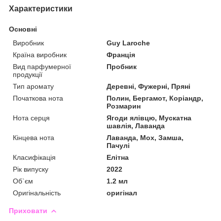
Характеристики
Основні
Виробник
Guy Laroche
Країна виробник
Франція
Вид парфумерної
Пробник
продукції
Тип аромату
Деревні, Фужерні, Пряні
Початкова нота
Полин, Бергамот, Коріандр,
Розмарин
Нота серця
Ягоди ялівцю, Мускатна
шавлія, Лаванда
Кінцева нота
Лаванда, Мох, Замша,
Пачулі
Класифікація
Елітна
Рік випуску
2022
Об`єм
1.2 мл
Оригінальність
оригінал
Приховати