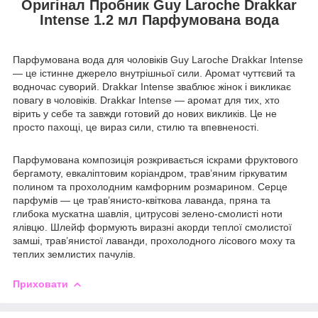
Оригінал Пробник Guy Laroche Drakkar
Intense 1.2 мл Парфумована вода
Парфумована вода для чоловіків Guy Laroche Drakkar Intense
— це істинне джерело внутрішньої сили. Аромат чуттєвий та
водночас суворий. Drakkar Intense зваблює жінок і викликає
повагу в чоловіків. Drakkar Intense — аромат для тих, хто
вірить у себе та завжди готовий до нових викликів. Це не
просто пахощі, це вираз сили, стилю та впевненості.
Парфумована композиція розкривається іскрами фруктового
бергамоту, евкаліптовим коріандром, трав’яним гіркуватим
полином та прохолодним камфорним розмарином. Серце
парфумів — це трав’янисто-квіткова лаванда, пряна та
глибока мускатна шавлія, цитрусові зелено-смолисті ноти
ялівцю. Шлейф формують виразні акорди теплої смолистої
замші, трав’янистої лаванди, прохолодного лісового моху та
теплих землистих пачулів.
Приховати