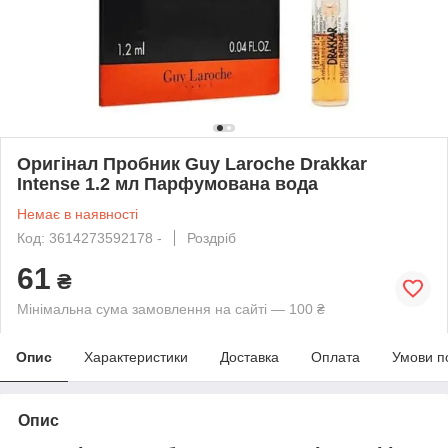
Оригінал Пробник Guy Laroche Drakkar
Intense 1.2 мл Парфумована вода
Немає в наявності
Код: 3614273592178 -
Роздріб
61
₴
Мінімальна сума замовлення на сайті — 100 ₴
Опис
Характеристики
Доставка
Оплата
Умови п
Опис