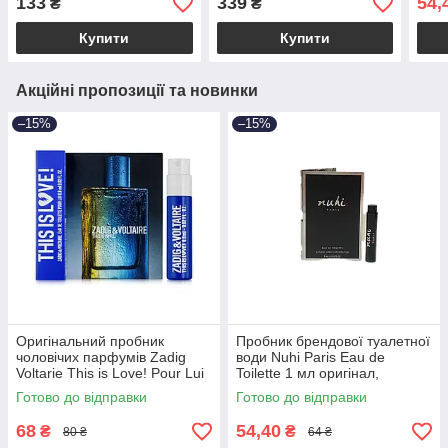
133
339
54,
₴
₴
аром
Купити
Купити
Акційні пропозиції та новинки
–15%
–15%
Оригінальний пробник
Пробник брендової туалетної
чоловічих парфумів Zadig
води Nuhi Paris Eau de
Voltarie This is Love! Pour Lui
Toilette 1 мл оригінал,
0,8ml, деревний фужерний
фужерний аромат для
Готово до відправки
Готово до відправки
аромат
чоловіків
68
54,40
₴
₴
80 ₴
64 ₴