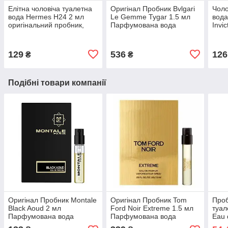
Елітна чоловіча туалетна
Оригінал Пробник Bvlgari
Чол
вода Hermes H24 2 мл
Le Gemme Tygar 1.5 мл
вода
оригінальний пробник,
Парфумована вода
Invic
фужерний пряний аромат
проб
Гермес
аро
129
536
126
₴
₴
Подібні товари компанії
Оригінал Пробник Montale
Оригінал Пробник Tom
Проб
Black Aoud 2 мл
Ford Noir Extreme 1.5 мл
туал
Парфумована вода
Парфумована вода
Eau 
ориг