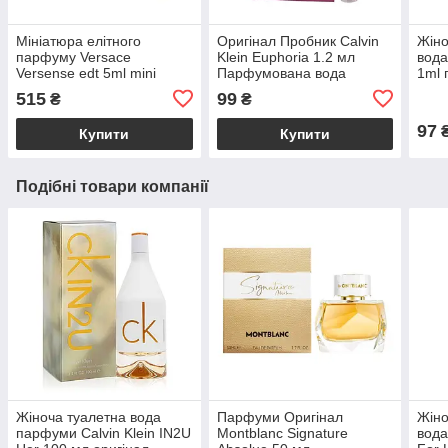
Мініатюра елітного
Оригінал Пробник Calvin
Жін
парфуму Versace
Klein Euphoria 1.2 мл
вода
Versense edt 5ml mini
Парфумована вода
1ml 
оригінал, свіжий квітковий
квіт
515
99
₴
₴
деревно-мускусний
муск
жіночий аромат
97
Купити
Купити
Подібні товари компанії
Жіноча туалетна вода
Парфуми Оригінал
Жіно
парфуми Calvin Klein IN2U
Montblanc Signature
вода