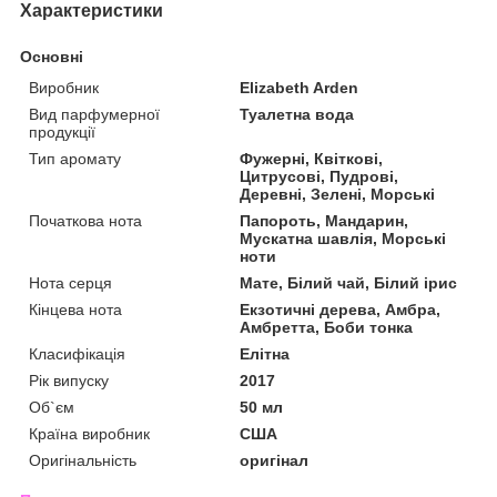
Характеристики
Основні
Виробник
Elizabeth Arden
Вид парфумерної
Туалетна вода
продукції
Тип аромату
Фужерні, Квіткові,
Цитрусові, Пудрові,
Деревні, Зелені, Морські
Початкова нота
Папороть, Мандарин,
Мускатна шавлія, Морські
ноти
Нота серця
Мате, Білий чай, Білий ірис
Кінцева нота
Екзотичні дерева, Амбра,
Амбретта, Боби тонка
Класифікація
Елітна
Рік випуску
2017
Об`єм
50 мл
Країна виробник
США
Оригінальність
оригінал