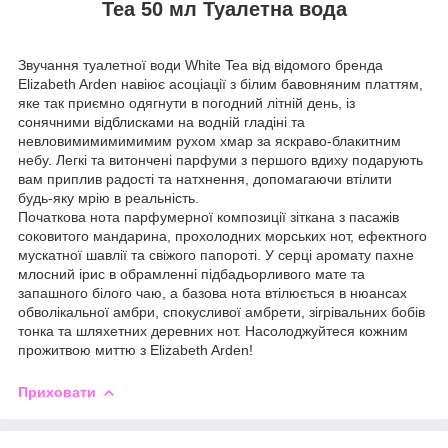
Tea 50 мл Туалетна вода
Звучання туалетної води White Tea від відомого бренда
Elizabeth Arden навіює асоціації з білим бавовняним платтям,
яке так приємно одягнути в погодний літній день, із
сонячними відблисками на водній гладіні та
невловимимимимимим рухом хмар за яскраво-блакитним
небу. Легкі та витончені парфуми з першого вдиху подарують
вам приплив радості та натхнення, допомагаючи втілити
будь-яку мрію в реальність.
Початкова нота парфумерної композиції зіткана з пасажів
соковитого мандарина, прохолодних морських нот, ефектного
мускатної шавлії та свіжого папороті. У серці аромату пахне
млосний ірис в обрамленні підбадьорливого мате та
запашного білого чаю, а базова нота втілюється в нюансах
обволікальної амбри, спокусливої амбрети, зігрівальних бобів
тонка та шляхетних деревних нот. Насолоджуйтеся кожним
прожитвою миттю з Elizabeth Arden!
Приховати