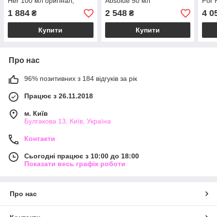
Her 100 мл оригінал,
Absolue 50 мл
For 
квіткові цитрусові
Парфумована вода
квіт
1 884
2 548
4 0
₴
₴
парфуми зі шлейфом
пар
Купити
Купити
Про нас
96% позитивних з 184 відгуків за рік
Працює з 26.11.2018
м. Київ
Булгакова 13, Київ, Україна
Контакти
Сьогодні працює з 10:00 до 18:00
Показати весь графік роботи
Про нас