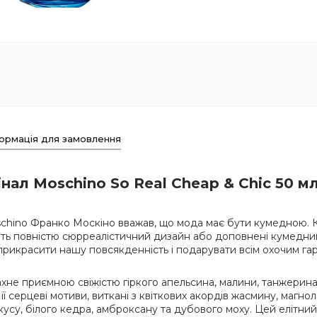
ормація для замовлення
ал Moschino So Real Cheap & Chic 50 м
chino Франко Москіно вважав, що мода має бути кумедною. К
ють повністю сюрреалістичний дизайн або доповнені кумедни
 прикрасити нашу повсякденність і подарувати всім охочим гар
пахне приємною свіжістю гіркого апельсина, малини, танжери
 серцеві мотиви, виткані з квіткових акордів жасмину, магнол
усу, білого кедра, амброксану та дубового моху. Цей елітн