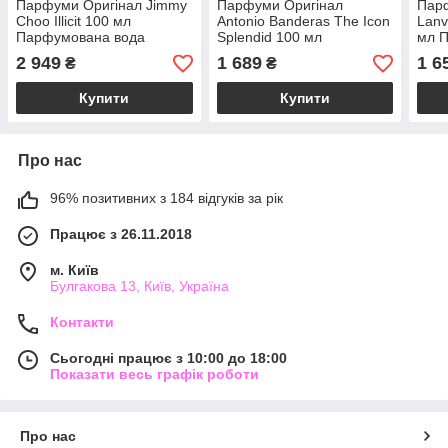
Парфуми Оригінал Jimmy
Парфуми Оригінал
Парф
Choo Illicit 100 мл
Antonio Banderas The Icon
Lanv
Парфумована вода
Splendid 100 мл
мл 
Парфумована вода
2 949
1 689
1 6
₴
₴
Купити
Купити
Про нас
96% позитивних з 184 відгуків за рік
Працює з 26.11.2018
м. Київ
Булгакова 13, Київ, Україна
Контакти
Сьогодні працює з 10:00 до 18:00
Показати весь графік роботи
Про нас