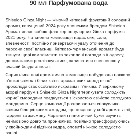
90 мл Парфумована вода
Shiseido Ginza Night — жіночий квітковий фруктовий солодкий
аромат, випущений 2024 року японським брендом Shiseido.
Аромат являє собою фланкер популярних Ginza парфумів
2021 року. Натхненна композиція надає сил, сили,
впевненості, постійно привертаючи увагу оточення до
персони своєї власниці. Квітково-гурманський аромат буде
тягнути щирі компліменти та захоплені погляди в її адресу,
допомагаючи реалізовуватися, залишатися впевненою у
власній бездоганності.
Сприятлива ночі ароматична композиція побудована навколо
п'янкої свіжості білих квітів, аромат яких серед нічної
прохолоди стає особливо яскравим і п'янким. У верхньому
акорді парфумів Shiseido Ginza Night терпкувата солодкість
чорної смородини поєднується з іскристою свіжістю солодкого
мандарина. Серце композиції розкривається спокусливо
свіжим білоцвітковим акордом, що поєднав у собі аромат лілії,
гарденії та жасмину. Чарівний і гіпнотичний букет звучить
неймовірно довго та пронизливо, повільно трансформуючись
у хвойно-димні відтінки кедра, оповиті ніжною солодкістю
ванілі.