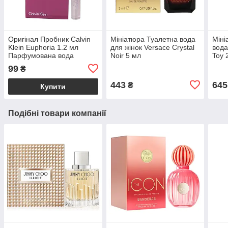
Оригінал Пробник Calvin
Мініатюра Туалетна вода
Мін
Klein Euphoria 1.2 мл
для жінок Versace Crystal
вода
Парфумована вода
Noir 5 мл
Toy 
99
₴
443
645
₴
Купити
Подібні товари компанії