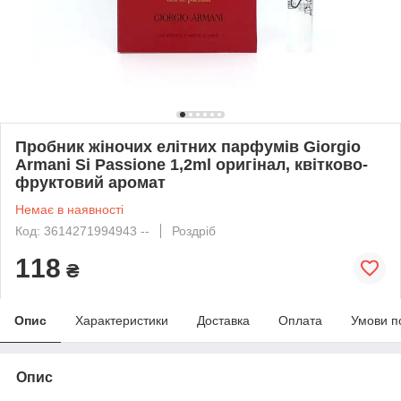
Пробник жіночих елітних парфумів Giorgio
Armani Si Passione 1,2ml оригінал, квітково-
фруктовий аромат
Немає в наявності
Код: 3614271994943 --
Роздріб
118
₴
Опис
Характеристики
Доставка
Оплата
Умови п
Опис