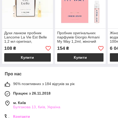
Духи ланком пробник
Пробник оригінальних
Жін
Lancome La Vie Est Belle
парфумів Giorgio Armani
вода
1,2 мл оригінал,
My Way 1,2ml, жіночий
100m
популярний жіночий
спокусливий квітковий
вані
108
154
6 0
₴
₴
квітково-фруктовий
аромат
фрук
аромат
Купити
Купити
Про нас
96% позитивних з 184 відгуків за рік
Працює з 26.11.2018
м. Київ
Булгакова 13, Київ, Україна
Контакти