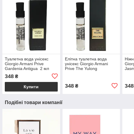
Туалетна вода унісекс
Елітна туалетна вода
Ніжн
Giorgio Armani Prive
унісекс Giorgio Armani
Gior
Gardenia Antigua 2 мл
Prive The Yulong
Jas
оригінал, квітковий
2ml пробник оригінал,
ориг
348
₴
дерев'яно-мускусний
свіжий зелений аромат
водя
аромат
348
348
₴
Купити
Подібні товари компанії