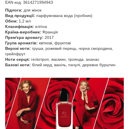
EAN код: 3614271994943
Підлога:
для жінок
Вид продукції:
парфумована вода (пробник)
Обєм:
1,2 мл
Класифікація:
елітна
Країна-виробник:
Франція
Прем'єра аромату:
2017
Група ароматів:
квіткові, фруктові
Верхні ноти:
груша, рожевий перець, чорна смородина,
грейпфрут
Ноти серця:
геліотроп, жасмин, троянда, ананас
Базові ноти:
білий керд, ваніль, пачулі, деревне бурштин