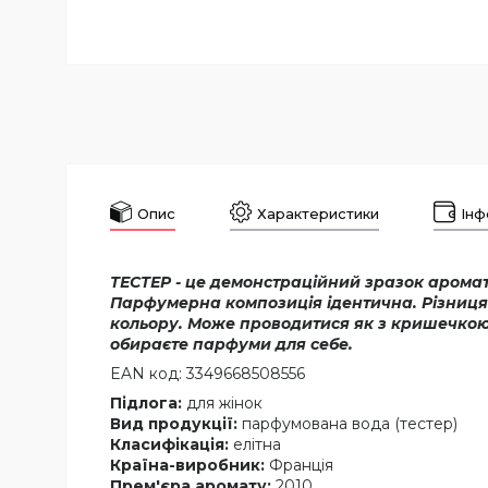
Опис
Характеристики
Інф
ТЕСТЕР - це демонстраційний зразок аромату
Парфумерна композиція ідентична. Різниця 
кольору. Може проводитися як з кришечкою, 
обираєте парфуми для себе.
EAN код: 3349668508556
Підлога:
для жінок
Вид продукції:
парфумована вода (тестер)
Класифікація:
елітна
Країна-виробник:
Франція
Прем'єра аромату:
2010