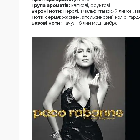
Група ароматів:
квіткові, фруктові
Верхні ноти:
неролі, амальфитанский лимон, м
Ноти серця:
жасмин, апельсиновий колір, гард
Базові ноти:
пачулі, білий мед, амбра