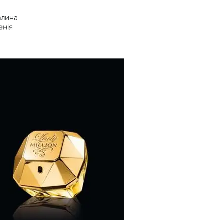
алина
енія