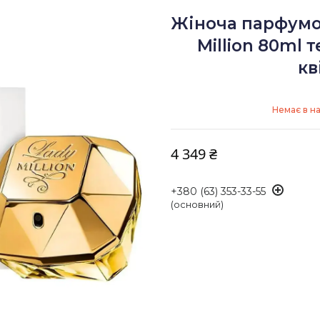
Жіноча парфумо
Million 80ml 
кв
Немає в н
4 349 ₴
+380 (63) 353-33-55
(основний)