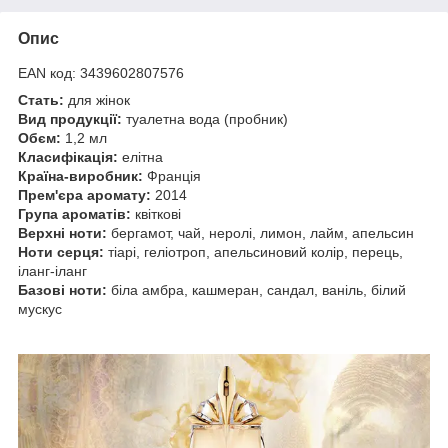
Опис
EAN код: 3439602807576
Стать:
для жінок
Вид продукції:
туалетна вода (пробник)
Обєм:
1,2 мл
Класифікація:
елітна
Країна-виробник:
Франція
Прем'єра аромату:
2014
Група ароматів:
квіткові
Верхні ноти:
бергамот, чай, неролі, лимон, лайм, апельсин
Ноти серця:
тіарі, геліотроп, апельсиновий колір, перець,
іланг-іланг
Базові ноти:
біла амбра, кашмеран, сандал, ваніль, білий
мускус