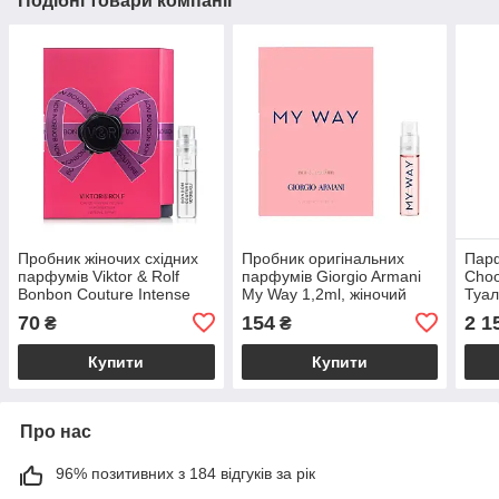
Подібні товари компанії
Пробник жіночих східних
Пробник оригінальних
Пар
парфумів Viktor & Rolf
парфумів Giorgio Armani
Choo
Bonbon Couture Intense
My Way 1,2ml, жіночий
Туал
1,2ml, солодкий вечірній
спокусливий квітковий
70
154
2 1
₴
₴
гурманський аромат
аромат
Купити
Купити
Про нас
96% позитивних з 184 відгуків за рік