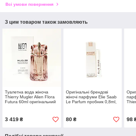
Всі умови повернення
З цим товаром також замовляють
Туалетна вода жіноча
Оригінальні брендові
Ориг
Thierry Mugler Alien Flora
жіночі парфуми Elie Saab
пар
Futura 60ml оригінальний
Le Parfum пробник 0,8ml,
Thie
тестер, квітковий
чудовий квітковий аромат
вечі
деревний аромат
3 419
80
98
₴
₴