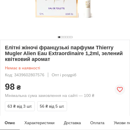
Елітні жіночі французькі парфуми Thierry
Mugler Alien Eau Extraordinaire 1,2ml, зелений
квітковий аромат
Немає в наявності
Код: 3439602807576
Опт і роздріб
98
₴
Мінімальна сума замовлення на сайті — 100 ₴
63 ₴
від 3 шт.
56 ₴
від 5 шт.
Опис
Характеристики
Доставка
Оплата
Умови п