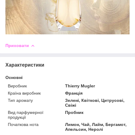
Приховати
Характеристики
Основні
Виробник
Thierry Mugler
Країна виробник
Франція
Тип аромату
Зелені, Квіткові, Цитрусові,
Свіжі
Вид парфумерної
Пробник
продукції
Початкова нота
Лимон, Чай, Лайм, Бергамот,
Апельсин, Неролі