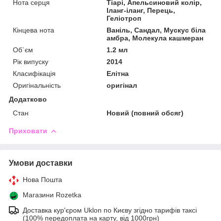
Нота серця
Тіарі, Апельсиновий колір,
Іланг-іланг, Перець,
Геліотроп
Кінцева нота
Ваніль, Сандал, Мускус біла
амбра, Молекула кашмеран
Об`єм
1.2 мл
Рік випуску
2014
Класифікація
Елітна
Оригінальність
оригінал
Додатково
Стан
Новий (повний обсяг)
Приховати
Умови доставки
Нова Пошта
Магазини Rozetka
Доставка кур'єром Uklon по Києву згідно тарифів таксі
(100% передоплата на карту, від 1000грн)