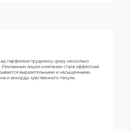
Над парфюмом трудились сразу несколько
esp. Рекламным лицом компании стала эффектная
крывается выразительными и насыщенными,
на и аккорды чувственного пачули.