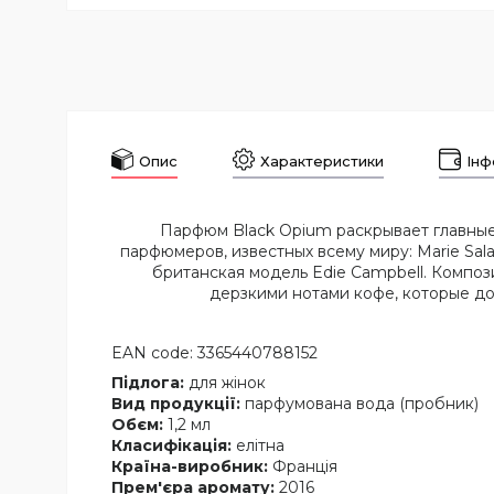
Опис
Характеристики
Інф
Парфюм Black Opium раскрывает главные
парфюмеров, известных всему миру: Marie Sala
британская модель Edie Campbell. Компо
дерзкими нотами кофе, которые до
EAN code: 3365440788152
Підлога:
для жінок
Вид продукції:
парфумована вода (пробник)
Обєм:
1,2 мл
Класифікація:
елітна
Країна-виробник:
Франція
Прем'єра аромату:
2016