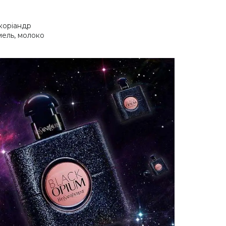
 коріандр
мель, молоко