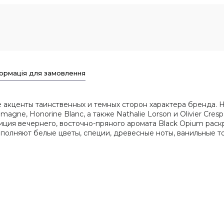
ормація для замовлення
 акценты таинственных и темных сторон характера бренда. 
magne, Honorine Blanc, а также Nathalie Lorson и Olivier Cr
зиция вечернего, восточно-пряного аромата Black Opium рас
полняют белые цветы, специи, древесные ноты, ванильные то