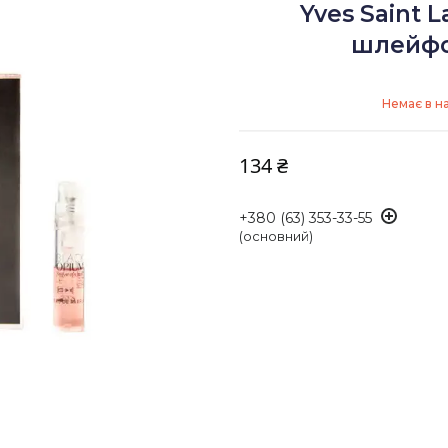
Yves Saint L
шлейфо
Немає в н
134 ₴
+380 (63) 353-33-55
(основний)