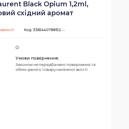
aurent Black Opium 1,2ml,
вий східний аромат
аявності
Код:
3365440788152 --
Законом не передбачено повернення та
обмін даного товару належної якості