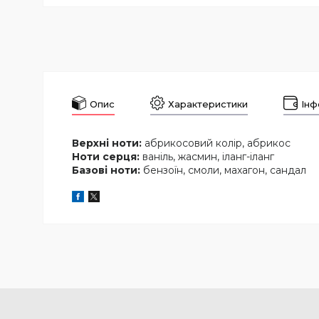
Опис
Характеристики
Інф
Верхні ноти:
абрикосовий колір, абрикос
Ноти серця:
ваніль, жасмин, іланг-іланг
Базові ноти:
бензоїн, смоли, махагон, сандал