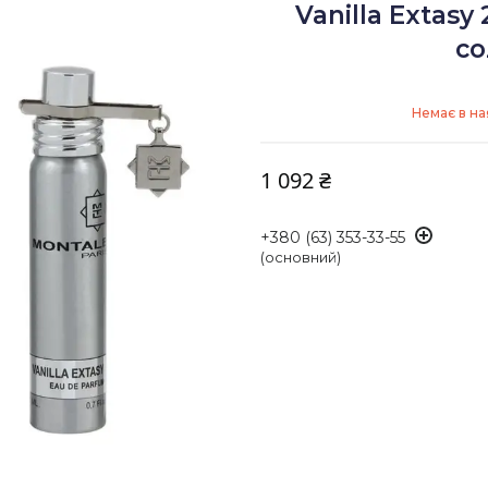
Vanilla Extas
со
Немає в на
1 092 ₴
+380 (63) 353-33-55
(основний)