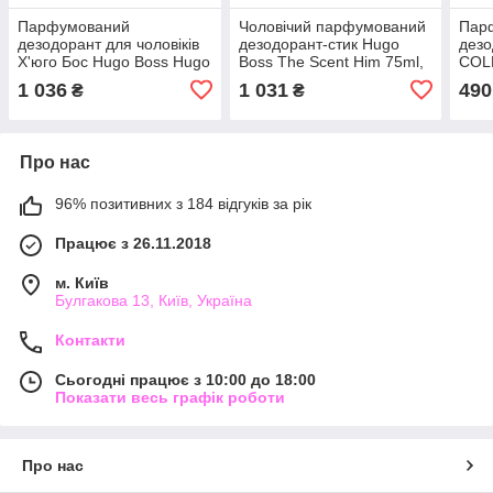
Парфумований
Чоловічий парфумований
Пар
дезодорант для чоловіків
дезодорант-стик Hugo
дез
Х'юго Бос Hugo Boss Hugo
Boss The Scent Him 75ml,
COL
Man 75ml, цитрусовий
шлейфовий пряний
150m
1 036
1 031
490
₴
₴
деревний аромат
аромат
аро
Про нас
96% позитивних з 184 відгуків за рік
Працює з 26.11.2018
м. Київ
Булгакова 13, Київ, Україна
Контакти
Сьогодні працює з 10:00 до 18:00
Показати весь графік роботи
Про нас