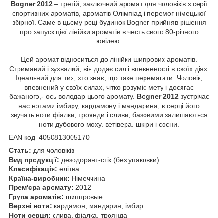
Bogner 2012
– третій, заключний аромат для чоловіків з серії
спортивних ароматів, ароматів Олімпіад і перемог німецької
збірної. Саме в цьому році будинок Bogner прийняв рішення
про запуск цієї лінійки ароматів в честь свого 80-річного
ювілею.
Цей аромат відноситься до лінійки шипрових ароматів.
Стриманий і зухвалий, він додає сил і впевненості в своїх діях.
Ідеальний для тих, хто знає, що таке перемагати. Чоловік,
впевнений у своїх силах, чітко розуміє мету і досягає
бажаного,- ось володар цього аромату.
Bogner 2012
зустрічає
нас нотами імбиру, кардамону і мандарина, в серці його
звучать ноти фіалки, троянди і сливи, базовими залишаються
ноти дубового моху, ветівера, шкіри і сосни.
EAN код: 4050813005170
Стать:
для чоловіків
Вид продукції:
дезодорант-стік (без упаковки)
Класифікація:
елітна
Країна-виробник:
Німеччина
Прем'єра аромату:
2012
Група ароматів:
шиппровые
Верхні ноти:
кардамон, мандарин, імбир
Ноти серця:
слива, фіалка, троянда