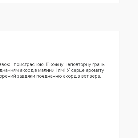
равою і пристрасною. Її кожну неповторну грань
анням акордів малини і лічі. У серце аромату
творений завдяки поєднанню акордів ветівера,