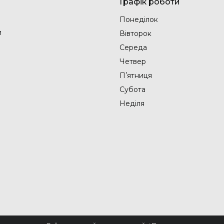
Графік роботи
Понеділок
и
Вівторок
Середа
Четвер
Пʼятниця
Субота
Неділя