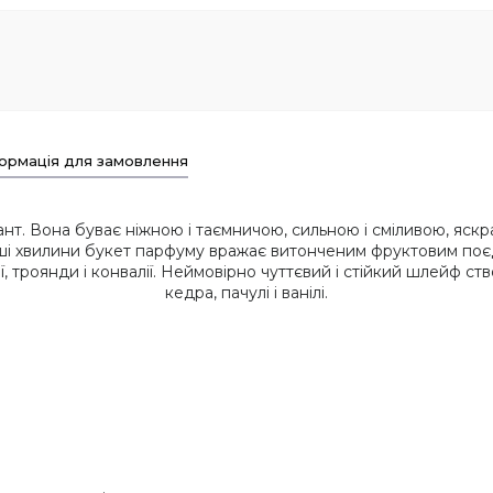
ормація для замовлення
ант. Вона буває ніжною і таємничою, сильною і сміливою, яск
і хвилини букет парфуму вражає витонченим фруктовим поєдн
ії, троянди і конвалії. Неймовірно чуттєвий і стійкий шлейф с
кедра, пачулі і ванілі.