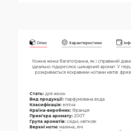
Опис
Характеристики
Інф
Кожна жінка багатогранна, як і справжній діам
ідеально підкреслює шикарний аромат. У перш
розкривається яскравими нотами квітів: фрез
Стать:
для жінок
Вид продукції:
парфумована вода
Класифікація:
елітна
Країна-виробник:
Франція
Прем'єра аромату:
2007
Група ароматів:
східні, квіткові
Верхні ноти:
малина, лічі