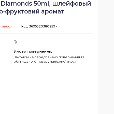
i Diamonds 50ml, шлейфовый
во-фруктовий аромат
аявності
Код:
3605520380259 -
Законом не передбачено повернення та
обмін даного товару належної якості