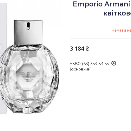
Emporio Arman
квітко
Немає в н
3 184 ₴
+380 (63) 353-33-55
(основний)