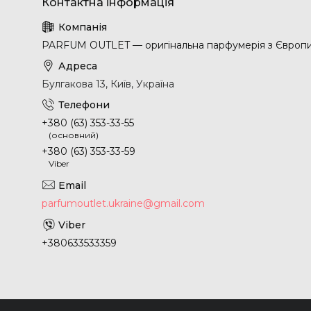
PARFUM OUTLET — оригінальна парфумерія з Європ
Булгакова 13, Київ, Україна
+380 (63) 353-33-55
(основний)
+380 (63) 353-33-59
Viber
parfumoutlet.ukraine@gmail.com
+380633533359