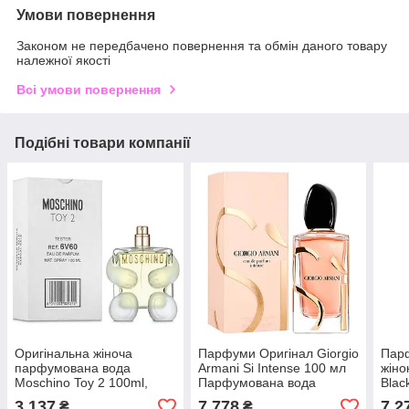
Умови повернення
Законом не передбачено повернення та обмін даного товару
належної якості
Всі умови повернення
Подібні товари компанії
Оригінальна жіноча
Парфуми Оригінал Giorgio
Пар
парфумована вода
Armani Si Intense 100 мл
жіно
Moschino Toy 2 100ml,
Парфумована вода
Blac
свіжий квітково-фруктовий
ориг
3 137
7 778
7 2
₴
₴