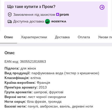
Що таке купити з Пром?
Замовлення під захистом
Доступна доставка
Опис
Характеристики
Доставка
Оплата
Умови п
Опис
EAN код: 3605521816863
Підлога:
для жінок
Вид продукції:
парфумована вода (тестер з кришечкою)
Класифікація:
елітна
Країна-виробник:
Франція
Прем'єра аромату:
2013
Група ароматів:
шипрові, фруктові
Верхні ноти:
лист чорної смородини
Ноти серця:
біла фрезія, троянда
Базові ноти:
пачулі, амброксан, ваніль, деревні ноти