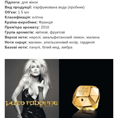
Підлога:
для жінок
Вид продукції:
парфумована вода (пробник)
Об'єм:
1.5 мл
Класифікація:
елітна
Країна-виробник:
Франція
Прем'єра аромату:
2010
Група ароматів:
квіткові, фруктові
Верхні ноти:
неролі, амальфитанский лимон, малина
Ноти серця:
жасмин, апельсиновий колір, гарденія
Базові ноти:
пачулі, білий мед, амбра