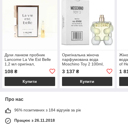
Духи ланком пробник
Оригінальна жіноча
Жін
Lancome La Vie Est Belle
парфумована вода
вода
1,2 мл оригінал,
Moschino Toy 2 100ml,
of H
популярний жіночий
свіжий квітково-фруктовий
ориг
108
3 137
1 8
₴
₴
квітково-фруктовий
аромат
фрук
аромат
Купити
Купити
Про нас
96% позитивних з 184 відгуків за рік
Працює з 26.11.2018