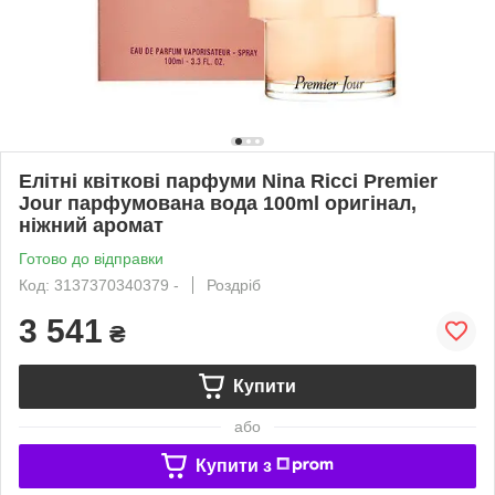
Елітні квіткові парфуми Nina Ricci Premier
Jour парфумована вода 100ml оригінал,
ніжний аромат
Готово до відправки
Код: 3137370340379 -
Роздріб
3 541
₴
Купити
або
Купити з