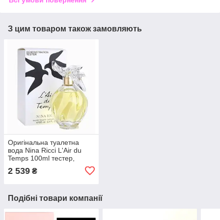
Всі умови повернення
З цим товаром також замовляють
Оригінальна туалетна
вода Nina Ricci L'Air du
Temps 100ml тестер,
пряний квітковий аромат
2 539
₴
для жінок
Подібні товари компанії