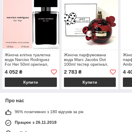
Жіноча елітна туалетна
Жіноча парфумована
Жіно
вода Narciso Rodriguez
вода Marc Jacobs Dot
парф
For Her 50ml оригінал,
100ml тестер оригінал,
Ambr
квіткові деревно-мускусні
фруктовий квітковий
пар
4 052
2 783
4 4
₴
₴
парфуми
аромат
квіт
Купити
Купити
Про нас
96% позитивних з 180 відгуків за рік
Працює з 26.11.2018