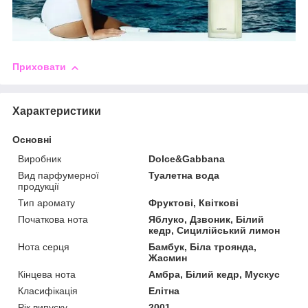
Приховати
Характеристики
Основні
Виробник
Dolce&Gabbana
Вид парфумерної
Туалетна вода
продукції
Тип аромату
Фруктові, Квіткові
Початкова нота
Яблуко, Дзвоник, Білий
кедр, Сицилійський лимон
Нота серця
Бамбук, Біла троянда,
Жасмин
Кінцева нота
Амбра, Білий кедр, Мускус
Класифікація
Елітна
Рік випуску
2001