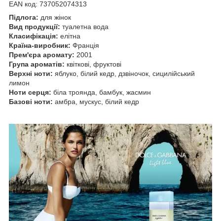
EAN код: 737052074313
Підлога:
для жінок
Вид продукції:
туалетна вода
Класифікація:
елітна
Країна-виробник:
Франція
Прем'єра аромату:
2001
Група ароматів:
квіткові, фруктові
Верхні ноти:
яблуко, білий кедр, дзвіночок, сицилійський
лимон
Ноти серця:
біла троянда, бамбук, жасмин
Базові ноти:
амбра, мускус, білий кедр