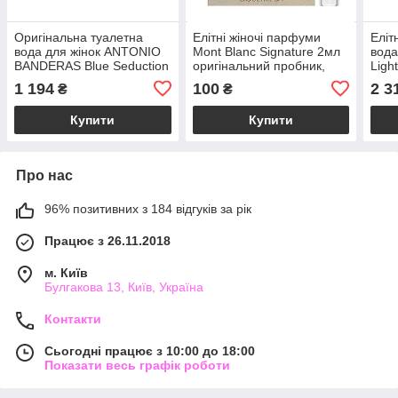
Оригінальна туалетна
Елітні жіночі парфуми
Еліт
вода для жінок ANTONIO
Mont Blanc Signature 2мл
вода
BANDERAS Blue Seduction
оригінальний пробник,
Ligh
For Women 80 мл,
стійкий квітковий
свіж
1 194
100
2 3
₴
₴
квітковий водяний аромат
фруктовий аромат
Купити
Купити
Про нас
96% позитивних з 184 відгуків за рік
Працює з 26.11.2018
м. Київ
Булгакова 13, Київ, Україна
Контакти
Сьогодні працює з 10:00 до 18:00
Показати весь графік роботи