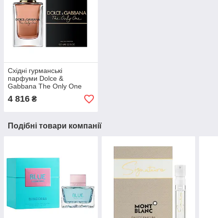
Східні гурманські
парфуми Dolce &
Gabbana The Only One
парфумована вода 100ml,
4 816
₴
жіночий аромат
Подібні товари компанії