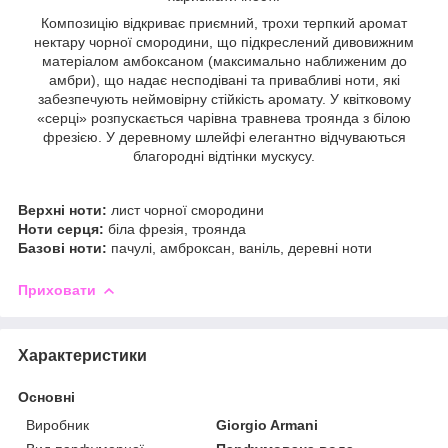
Композицію відкриває приємний, трохи терпкий аромат
нектару чорної смородини, що підкреслений дивовижним
матеріалом амбоксаном (максимально наближеним до
амбри), що надає несподівані та привабливі ноти, які
забезпечують неймовірну стійкість аромату. У квітковому
«серці» розпускається чарівна травнева троянда з білою
фрезією. У деревному шлейфі елегантно відчуваються
благородні відтінки мускусу.
Верхні ноти:
лист чорної смородини
Ноти серця:
біла фрезія, троянда
Базові ноти:
пачулі, амброксан, ваніль, деревні ноти
Приховати
Характеристики
Основні
Виробник
Giorgio Armani