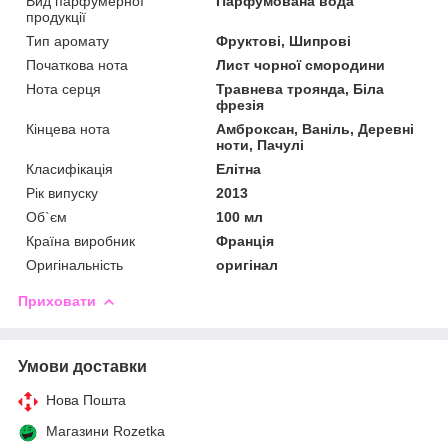
Вид парфумерної
Парфумована вода
продукції
Тип аромату
Фруктові, Шипрові
Початкова нота
Лист чорної смородини
Нота серця
Травнева троянда, Біла
фрезія
Кінцева нота
Амброксан, Ваніль, Деревні
ноти, Пачулі
Класифікація
Елітна
Рік випуску
2013
Об`єм
100 мл
Країна виробник
Франція
Оригінальність
оригінал
Приховати
Умови доставки
Нова Пошта
Магазини Rozetka