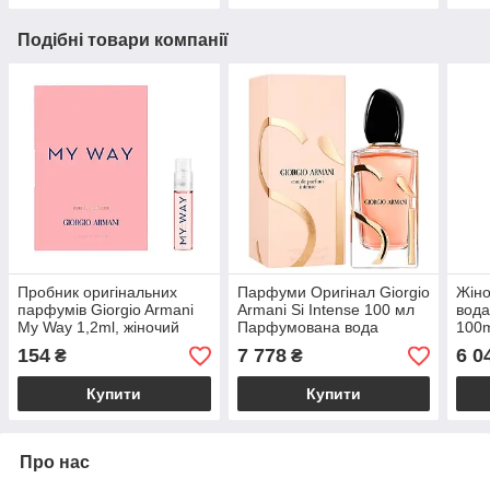
Подібні товари компанії
Пробник оригінальних
Парфуми Оригінал Giorgio
Жін
парфумів Giorgio Armani
Armani Si Intense 100 мл
вода
My Way 1,2ml, жіночий
Парфумована вода
100m
спокусливий квітковий
вані
154
7 778
6 0
₴
₴
аромат
фрук
Купити
Купити
Про нас