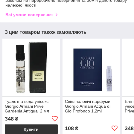
Законом не передбачено повернення та обмін даного товару
належної якості
Всі умови повернення
З цим товаром також замовляють
Туалетна вода унісекс
Свіжі чоловічі парфуми
Еліт
Giorgio Armani Prive
Giorgio Armani Acqua di
уніс
Gardenia Antigua 2 мл
Gio Profondo 1,2ml
Priv
оригінал, квітковий
пробник оригінал,
2ml 
348
₴
дерев'яно-мускусний
цитрусовий аромат
свіж
аромат
108
348
₴
Купити