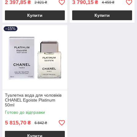
2 397,85
3 790,15
₴
₴
2 821 ₴
4 459 ₴
Купити
Купити
–15%
Туалетна вода для чоловіків
CHANEL Egoiste Platinum
50ml
Готово до відправки
5 815,70
₴
6 842 ₴
Купити