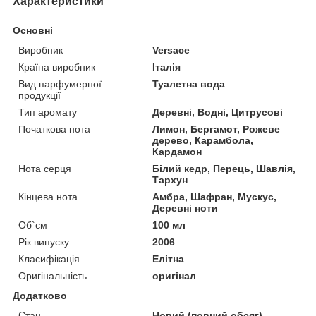
Характеристики
Основні
Виробник
Versace
Країна виробник
Італія
Вид парфумерної
Туалетна вода
продукції
Тип аромату
Деревні, Водні, Цитрусові
Початкова нота
Лимон, Бергамот, Рожеве
дерево, Карамбола,
Кардамон
Нота серця
Білий кедр, Перець, Шавлія,
Тархун
Кінцева нота
Амбра, Шафран, Мускус,
Деревні ноти
Об`єм
100 мл
Рік випуску
2006
Класифікація
Елітна
Оригінальність
оригінал
Додатково
Стан
Новий (повний обсяг)