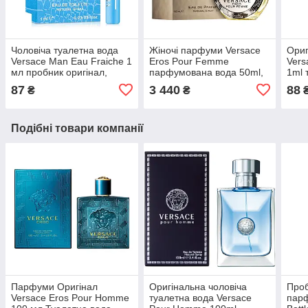
Чоловіча туалетна вода
Жіночі парфуми Versace
Ориг
Versace Man Eau Fraiche 1
Eros Pour Femme
Vers
мл пробник оригінал,
парфумована вода 50ml,
1ml 
літній деревно-цитрусовий
деревний квітково-
чоло
87
3 440
88
₴
₴
свіжий аромат
мускусний аромат
фуж
Подібні товари компанії
Парфуми Оригінал
Оригінальна чоловіча
Проб
Versace Eros Pour Homme
туалетна вода Versace
парф