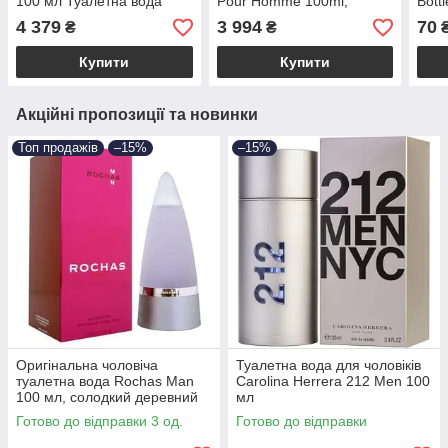
100 мл Туалетна вода
Pour Homme 100ml,
Bottl
пряний фужерний аромат
ориг
4 379
3 994
70
₴
₴
фуж
Купити
Купити
Акційні пропозиції та новинки
Топ продажів
–15%
–15%
Оригінальна чоловіча
Туалетна вода для чоловіків
туалетна вода Rochas Man
Carolina Herrera 212 Men 100
100 мл, солодкий деревний
мл
пряний аромат
Готово до відправки 3 од.
Готово до відправки