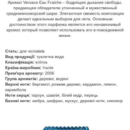
Аромат Versace Eau Fraiche – бодрящее дыхание свободы,
придающее обладателю утонченный и мужественный
средиземноморский шарм. Элегантная свежесть композиции
делает идеальным выбором для лета. Основным
достоинством этого парфюма является его ненавязчивый
аромат, который позволяет использовать его в повседневной
жизни.
Стать:
для чоловіків
Вид продукції:
туалетна вода
Класифікація:
елітна
Країна-виробник:
Італія
Прем'єра аромату:
2006
Група ароматів:
деревні, водяні
Верхні ноти:
бергамот, рожеве дерево, кардамон, лимон,
карамбола
Ноти серця:
тархун, шавлія, білий кедр, перець
Базові ноти:
амбра, шафран, мускус, деревні ноти, сикомор