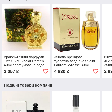
Арабські елітні парфуми
Жіноча брендова
Вінт
TAYYIB Mukhalat Dareen
туалетна вода Yves Saint
JEAN
40ml парфумована вода,
Laurent Yvresse 30ml
25ml
деревний фруктовий
оригінал, фруктовий
ориг
2 057
4 830
2 9
₴
₴
аромат
шипровий аромат
квіт
Подібні товари компанії