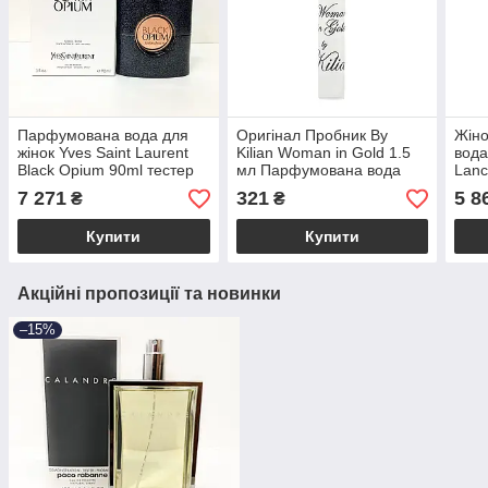
Парфумована вода для
Оригінал Пробник By
Жін
жінок Yves Saint Laurent
Kilian Woman in Gold 1.5
вода
Black Opium 90ml тестер
мл Парфумована вода
Lanc
оригінал, ванільний
соло
7 271
321
5 8
₴
₴
кавовий аромат
квіт
Купити
Купити
Акційні пропозиції та новинки
–15%