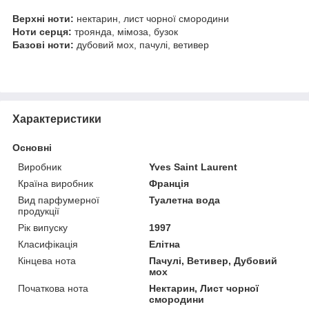
Верхні ноти:
нектарин, лист чорної смородини
Ноти серця:
троянда, мімоза, бузок
Базові ноти:
дубовий мох, пачулі, ветивер
Характеристики
Основні
Виробник
Yves Saint Laurent
Країна виробник
Франція
Вид парфумерної
Туалетна вода
продукції
Рік випуску
1997
Класифікація
Елітна
Кінцева нота
Пачулі, Ветивер, Дубовий
мох
Початкова нота
Нектарин, Лист чорної
смородини