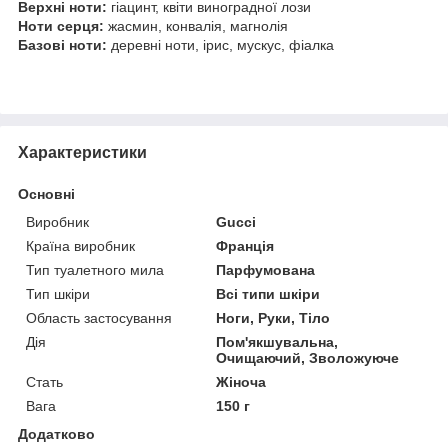
Верхні ноти:
гіацинт, квіти виноградної лози
Ноти серця:
жасмин, конвалія, магнолія
Базові ноти:
деревні ноти, ірис, мускус, фіалка
Характеристики
Основні
Виробник
Gucci
Країна виробник
Франція
Тип туалетного мила
Парфумована
Тип шкіри
Всі типи шкіри
Область застосування
Ноги, Руки, Тіло
Дія
Пом'якшувальна,
Очищаючий, Зволожуюче
Стать
Жіноча
Вага
150 г
Додатково