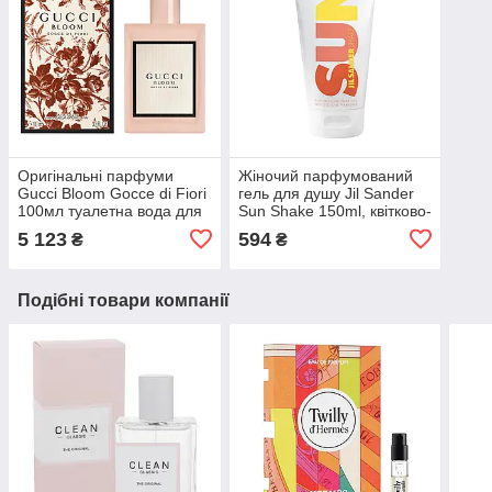
Оригінальні парфуми
Жіночий парфумований
Gucci Bloom Gocce di Fiori
гель для душу Jil Sander
100мл туалетна вода для
Sun Shake 150ml, квітково-
жінок, ніжний квітковий
фруктовий з нотою цитрус
5 123
594
₴
₴
аромат
Подібні товари компанії