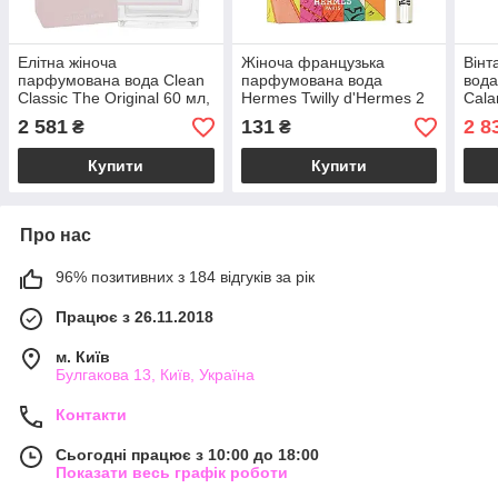
Елітна жіноча
Жіноча французька
Вінт
парфумована вода Clean
парфумована вода
вода
Classic The Original 60 мл,
Hermes Twilly d'Hermes 2
Cala
свіжий мускусний
мл пробник, квітковий
ориг
2 581
131
2 8
₴
₴
квітковий аромат
деревний аромат
дере
Купити
Купити
Про нас
96% позитивних з 184 відгуків за рік
Працює з 26.11.2018
м. Київ
Булгакова 13, Київ, Україна
Контакти
Сьогодні працює з 10:00 до 18:00
Показати весь графік роботи