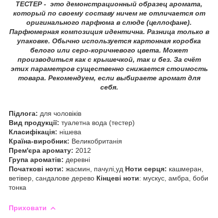
ТЕСТЕР - это демонстрационный образец аромата,
который по своему составу ничем не отличается от
оригинального парфюма в слюде (целлофане).
Парфюмерная композиция идентична. Разница только в
упаковке. Обычно используется картонная коробка
белого или серо-коричневого цвета. Может
производиться как с крышечкой, так и без. За счёт
этих параметров существенно снижается стоимость
товара. Рекомендуем, если выбираете аромат для
себя.
Підлога:
для чоловіків
Вид продукції:
туалетна вода (тестер)
Класифікація:
нішева
Країна-виробник:
Великобританія
Прем'єра аромату:
2012
Група ароматів:
деревні
Початкові ноти:
жасмин, пачулі,уд
Ноти серця:
кашмеран,
ветівер, сандалове дерево
Кінцеві ноти
: мускус, амбра, боби
тонка
Приховати