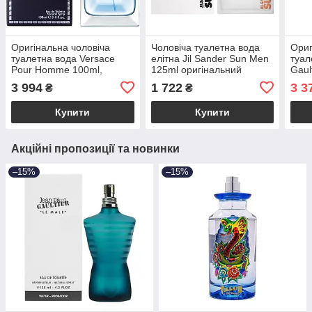
Оригінальна чоловіча
Чоловіча туалетна вода
Ориг
туалетна вода Versace
елітна Jil Sander Sun Men
туал
Pour Homme 100ml,
125ml оригінальний
Gaul
пряний фужерний аромат
тестер, свіжий цитрусово-
свіж
3 994
1 722
3 3
₴
₴
пряний аромат
аро
Купити
Купити
Акційні пропозиції та новинки
–15%
–15%