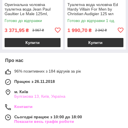
Оригінальна чоловіча
Туалетна вода чоловіча Ed
туалетна вода Jean Paul
Hardy Villain For Men by
Gaultier Le Male 125ml,
Christian Audigier 125 мл
свіжий пряний східний
тестер без кришечки, свіжий
Готово до відправки
Готово до відправки 1 од.
аромат
пряний аромат
3 371,95
1 990,70
₴
₴
3 967 ₴
2 342 ₴
Купити
Купити
Про нас
96% позитивних з 184 відгуків за рік
Працює з 26.11.2018
м. Київ
Булгакова 13, Київ, Україна
Контакти
Сьогодні працює з 10:00 до 18:00
Показати весь графік роботи