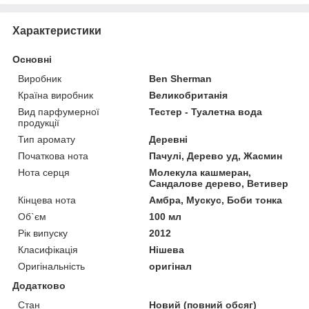
Характеристики
Основні
Виробник
Ben Sherman
Країна виробник
Великобританія
Вид парфумерної
Тестер - Туалетна вода
продукції
Тип аромату
Деревні
Початкова нота
Пачулі, Дерево уд, Жасмин
Нота серця
Молекула кашмеран,
Сандалове дерево, Ветивер
Кінцева нота
Амбра, Мускус, Боби тонка
Об`єм
100 мл
Рік випуску
2012
Класифікація
Нішева
Оригінальність
оригінал
Додатково
Стан
Новий (повний обсяг)